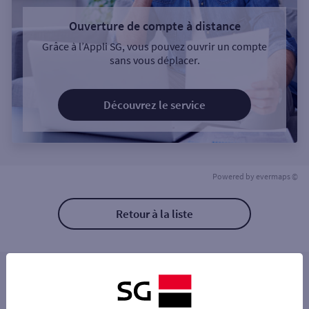
Ouverture de compte à distance
Grâce à l’Appli SG, vous pouvez ouvrir un compte
sans vous déplacer.
Découvrez le service
Powered by
evermaps ©
Retour à la liste
Les distributeurs/automates à proximité
LEVALLOIS PERRET 66 RUE DU PRESIDEN