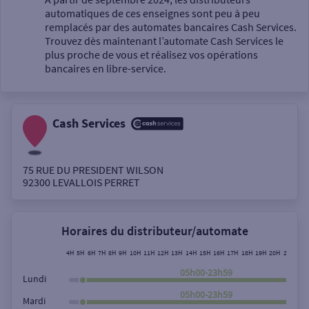
automatiques de ces enseignes sont peu à peu
Un service
remplacés par des automates bancaires Cash Services.
Trouvez dès maintenant l’automate Cash Services le
plus proche de vous et réalisez vos opérations
bancaires en libre-service.
Cash Services
Autour de moi
ou
75 RUE DU PRESIDENT WILSON
92300
LEVALLOIS PERRET
Ville / Code postal
Horaires du distributeur/automate
Rue
4H
5H
6H
7H
8H
9H
10H
11H
12H
13H
14H
15H
16H
17H
18H
19H
20H
21H
22H
05h00-23h59
Lundi
05h00-23h59
Mardi