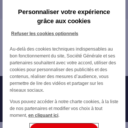
Les distributeurs/automates dans les villes à
LEVALLOIS PERRET 35-41 RUE BAUDIN
proximité
LEVALLOIS A FRANCE
Personnaliser votre expérience
LEVALLOIS GARE
CLICHY
grâce aux cookies
C.CIAL SO OUEST LEVALLOIS
NEUILLY-SUR-SEINE
Vous êtes ici : Accueil
L'OREAL LEVALLOIS
COURBEVOIE
Trouver une agence bancaire
Refuser les cookies optionnels
ESPACE CHAMPERRET
ASNIÈRES-SUR-SEINE
Distributeurs/automates
LEVALLOIS POMPIDOU
BOIS-COLOMBES
Hauts-de-Seine
Au-delà des cookies techniques indispensables au
ESPACE CHAMPERRET
SAINT-OUEN
Levallois Perret
bon fonctionnement du site, Société Générale et ses
PARIS 3 BD GOUVION SAINT CYR
LA GARENNE-COLOMBES
Distributeur/automate LEVALLOIS PERRET 75 RUE DU
partenaires souhaitent avec votre accord, utiliser des
LEVALLOIS VATIMESNIL
PUTEAUX
PRESIDEN
cookies pour personnaliser des publicités et des
PARIS PLACE PEREIRE
COLOMBES
contenus, réaliser des mesures d’audience, vous
PARIS 3 PL DU MAL JUIN
GENNEVILLIERS
permettre de lire des vidéos et partager sur les
Nos engagements
Nous contacter
PARIS GOUVION ST CYR
PARIS
réseaux sociaux.
PARIS NIEL
SURESNES
Particuliers
ASNIERES STATION
Autres sites SG
VILLENEUVE-LA-GARENNE
Vous pouvez accéder à notre charte cookies, à la liste
CLICHY JEAN JAURES
ARGENTEUIL
Professionnels
de nos partenaires et modifier vos choix à tout
CLICHY 74 RUE DE NEUILLY
BEZONS
moment,
en cliquant ici
.
Entreprises
CLICHY 72-74 BD JEAN JAURES
NANTERRE
ÉPINAY-SUR-SEINE
Associations