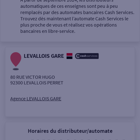
automatiques de ces enseignes sont peu à peu
Un service
remplacés par des automates bancaires Cash Services.
Trouvez dès maintenant l’automate Cash Services le
plus proche de vous et réalisez vos opérations
bancaires en libre-service.
LEVALLOIS GARE
Autour de moi
ou
80 RUE VICTOR HUGO
92300
LEVALLOIS PERRET
Ville / Code postal
Agence LEVALLOIS GARE
Rue
Horaires du distributeur/automate