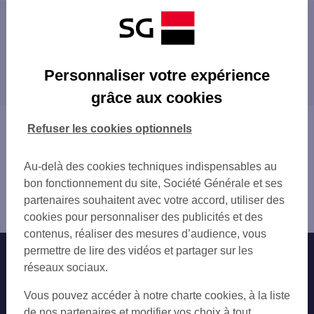
Les distributeurs/automates à proximité
C.CIAL SO OUEST LEVALLOIS
Les distributeurs/automates dans les villes à
LEVALLOIS PERRET 35-41 RUE BAUDIN
Personnaliser votre expérience
proximité
LEVALLOIS PERRET 66 RUE DU PRESIDEN
grâce aux cookies
LEVALLOIS PERRET 75 RUE DU PRESIDEN
CLICHY
CLICHY JEAN JAURES
NEUILLY-SUR-SEINE
Vous êtes ici : Accueil
Refuser les cookies optionnels
CLICHY 72-74 BD JEAN JAURES
ASNIÈRES-SUR-SEINE
Trouver une agence bancaire
CLICHY 74 RUE DE NEUILLY
SAINT-OUEN
Distributeurs/automates
L'OREAL LEVALLOIS
Au-delà des cookies techniques indispensables au
COURBEVOIE
Hauts-de-Seine
LEVALLOIS A FRANCE
bon fonctionnement du site, Société Générale et ses
BOIS-COLOMBES
Levallois Perret
CLICHY CENTRE
partenaires souhaitent avec votre accord, utiliser des
LA GARENNE-COLOMBES
Distributeur/automate LEVALLOIS GARE
ESPACE CHAMPERRET
cookies pour personnaliser des publicités et des
GENNEVILLIERS
ESPACE CHAMPERRET
contenus, réaliser des mesures d’audience, vous
COLOMBES
PARIS PLACE PEREIRE
permettre de lire des vidéos et partager sur les
Nos engagements
Nous contacter
PUTEAUX
PARIS 3 BD GOUVION SAINT CYR
réseaux sociaux.
PARIS
PARIS 3 PL DU MAL JUIN
Particuliers
VILLENEUVE-LA-GARENNE
Autres sites SG
Vous pouvez accéder à notre charte cookies, à la liste
LEVALLOIS POMPIDOU
SURESNES
Professionnels
de nos partenaires et modifier vos choix à tout