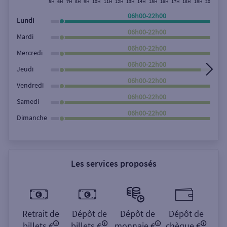
5H
6H
7H
8H
9H
10H
11H
12H
13H
14H
15H
16H
17H
18H
19H
20H
21H
Rechercher
06h00-22h00
Lundi
06h00-22h00
Mardi
06h00-22h00
Mercredi
06h00-22h00
Jeudi
06h00-22h00
Vendredi
06h00-22h00
Samedi
06h00-22h00
Dimanche
Les services proposés
Retrait de
Dépôt de
Dépôt de
Dépôt de
billets €
billets €
monnaie €
chèque €