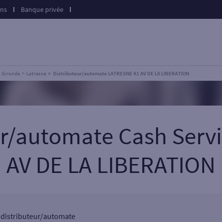
ons
Banque privée
Gironde
Latresne
Distributeur/automate LATRESNE 41 AV DE LA LIBERATION
eur/automate Cash Serv
AV DE LA LIBERATION
n distributeur/automate