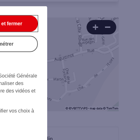
 et fermer
métrer
 Société Générale
naliser des
ire des vidéos et
fier vos choix à
sur Linkedin