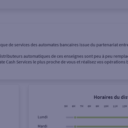
onnel
Entreprise
rque de services des automates bancaires issue du partenariat entr
 distributeurs automatiques de ces enseignes sont peu à peu rempla
e Cash Services le plus proche de vous et réalisez vos opérations b
Dépôt de billets €
Retrait de monnaie
Horaires du di
Dépôt de chèque €
5H
6H
7H
8H
9H
10H
11H
12H
Lundi
Mardi