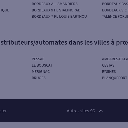
BORDEAUX ALLAMANDIERS
BORDEAUX BAS
TIQUE
BORDEAUX 9 PL STALINGRAD
BORDEAUX VIC
BORDEAUX 7 PL LOUIS BARTHOU
TALENCE FORU
istributeurs/automates dans les villes à pro
PESSAC
AMBARÈS-ET-L
LE BOUSCAT
CESTAS
MÉRIGNAC
EYSINES
BRUGES
BLANQUEFORT
Particuliers
cter
Autres sites SG
Professionnels
Entreprises