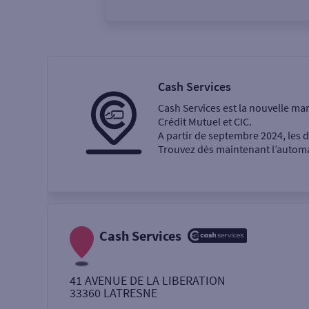
Vous êtes
Particulier
Professi
Cash Services
Cash Services est la nouvelle ma
Ma recherche
Crédit Mutuel et CIC.
A partir de septembre 2024, les
Trouvez dès maintenant l’automat
Une agence
Un service
Retrait de billets €
Cash Services
Dépôt de monnaie €
41 AVENUE DE LA LIBERATION
33360
LATRESNE