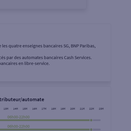
e les quatre enseignes bancaires SG, BNP Paribas,
cés par des automates bancaires Cash Services.
ancaires en libre-service.
 €
stributeur/automate
13H
14H
15H
16H
17H
18H
19H
20H
21H
22H
23H
06h00-22h00
06h00-22h00