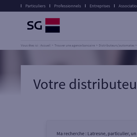
Particuliers
Professionnels
Entreprises
Associati
Vous êtes ici : Accueil
Trouver une agence bancaire
Distributeurs/automates
Votre distribut
Ma recherche :
Latresne, particulier, u