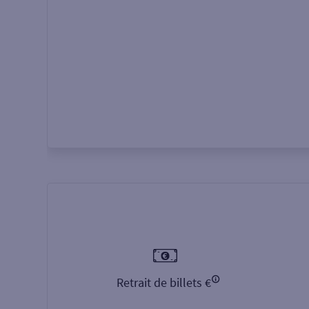
Autour de moi
ou
Retrait de billets €