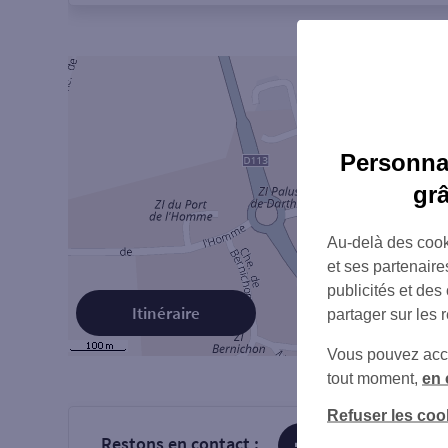
Personnal
gr
Au-delà des cook
et ses partenaire
publicités et des
Itinéraire
partager sur les 
Vous pouvez accéd
tout moment,
en 
Refuser les coo
Restons en contact :
sur Facebook