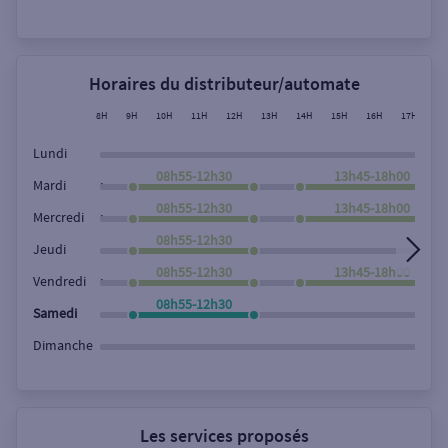
Rechercher
Horaires du distributeur/automate
8H
9H
10H
11H
12H
13H
14H
15H
16H
17H
18
Lundi
08h55-12h30
13h45-18h00
,
Mardi
08h55-12h30
13h45-18h00
,
Mercredi
08h55-12h30
Jeudi
08h55-12h30
13h45-18h00
,
Vendredi
08h55-12h30
Samedi
Dimanche
Les services proposés