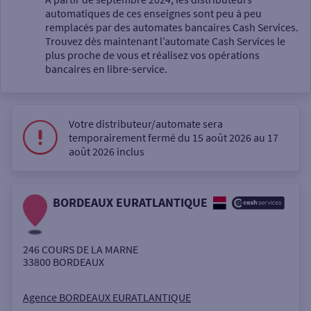
automatiques de ces enseignes sont peu à peu
Un service
remplacés par des automates bancaires Cash Services.
Trouvez dès maintenant l’automate Cash Services le
plus proche de vous et réalisez vos opérations
bancaires en libre-service.
Votre distributeur/automate sera
Autour de moi
temporairement fermé du 15 août 2026 au 17
août 2026 inclus
ou
BORDEAUX EURATLANTIQUE
Ville / Code postal
246 COURS DE LA MARNE
Rue
33800
BORDEAUX
Agence BORDEAUX EURATLANTIQUE