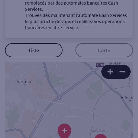
Un service
remplacés par des automates bancaires Cash
Services.
Trouvez dès maintenant l’automate Cash Services
le plus proche de vous et réalisez vos opérations
bancaires en libre-service.
Autour de moi
Liste
Carte
ou
Ville / Code postal
Rue
+
Rechercher