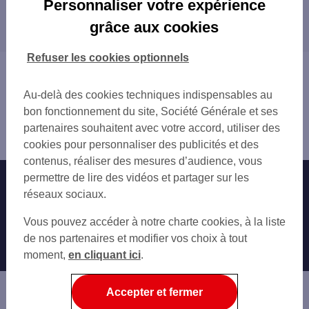
Personnaliser votre expérience
Les distributeurs/automates dans les
LE BOUSCAT
grâce aux cookies
départements limitrophes
EYSINES
BRUGES
17 CHARENTE-MARITIME
Refuser les cookies optionnels
TALENCE
24 DORDOGNE
Vous êtes ici : Accueil
BORDEAUX
40 LANDES
Trouver une agence bancaire
BLANQUEFORT
Au-delà des cookies techniques indispensables au
47 LOT-ET-GARONNE
Distributeurs/automates
SAINT-MÉDARD-EN-JALLES
bon fonctionnement du site, Société Générale et ses
Gironde
GRADIGNAN
partenaires souhaitent avec votre accord, utiliser des
Mérignac
BÈGLES
cookies pour personnaliser des publicités et des
FLOIRAC
contenus, réaliser des mesures d’audience, vous
CENON
permettre de lire des vidéos et partager sur les
Nos engagements
Nous contacter
LORMONT
réseaux sociaux.
Particuliers
VILLENAVE-D'ORNON
Autres sites SG
Vous pouvez accéder à notre charte cookies, à la liste
CESTAS
Professionnels
de nos partenaires et modifier vos choix à tout
AMBARÈS-ET-LAGRAVE
moment,
en cliquant ici
.
Entreprises
SAINT-ANDRÉ-DE-CUBZAC
Associations
Accepter et fermer