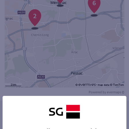
6
2
Powered by
evermaps ©
Les distributeurs/automates dans les villes à
proximité
PESSAC