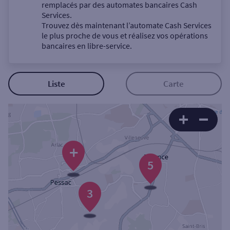
Un service
remplacés par des automates bancaires Cash
Services.
Trouvez dès maintenant l’automate Cash Services
le plus proche de vous et réalisez vos opérations
bancaires en libre-service.
Autour de moi
Liste
Carte
ou
Ville / Code postal
+
5
Rue
3
Rechercher