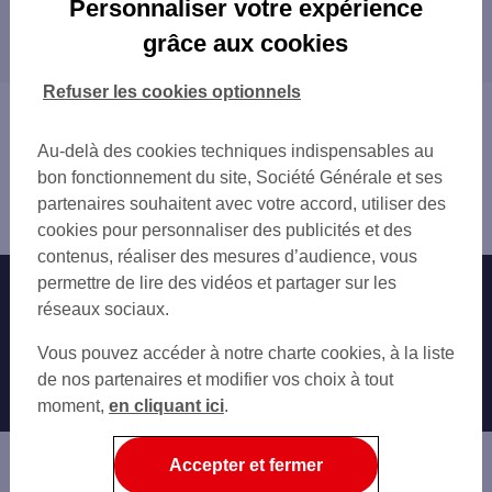
Personnaliser votre expérience
Les distributeurs/automates dans les
TALENCE
grâce aux cookies
départements limitrophes
VILLENAVE-D'ORNON
BÈGLES
17 CHARENTE-MARITIME
Refuser les cookies optionnels
CESTAS
24 DORDOGNE
Vous êtes ici : Accueil
BORDEAUX
40 LANDES
Trouver une agence bancaire
MÉRIGNAC
Au-delà des cookies techniques indispensables au
47 LOT-ET-GARONNE
Distributeurs/automates
FLOIRAC
bon fonctionnement du site, Société Générale et ses
Gironde
LE BOUSCAT
partenaires souhaitent avec votre accord, utiliser des
Gradignan
CENON
cookies pour personnaliser des publicités et des
BRUGES
contenus, réaliser des mesures d’audience, vous
EYSINES
permettre de lire des vidéos et partager sur les
Nos engagements
Nous contacter
LORMONT
réseaux sociaux.
Particuliers
BLANQUEFORT
Autres sites SG
Vous pouvez accéder à notre charte cookies, à la liste
SAINT-MÉDARD-EN-JALLES
Professionnels
de nos partenaires et modifier vos choix à tout
AMBARÈS-ET-LAGRAVE
moment,
en cliquant ici
.
Entreprises
Associations
Accepter et fermer