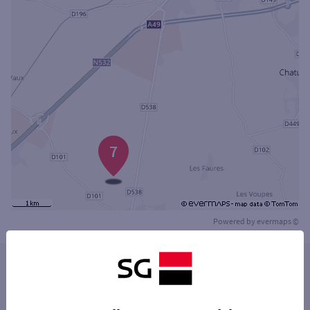
7
Powered by
evermaps ©
Les distributeurs/automates dans les villes à
proximité
ROMANS-SUR-ISÈRE