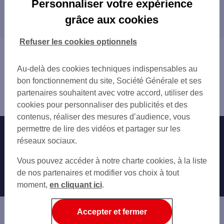
Personnaliser votre expérience
Les distributeurs/automates dans les
BOURG-LÈS-VALENCE
grâce aux cookies
départements limitrophes
VALENCE
TOURNON-SUR-RHÔNE
04 ALPES-DE-HAUTE-PROVENCE
Refuser les cookies optionnels
GUILHERAND-GRANGES
05 HAUTES-ALPES
Vous êtes ici : Accueil
07 ARDÈCHE
Trouver une agence bancaire
Au-delà des cookies techniques indispensables au
38 ISÈRE
Distributeurs/automates
bon fonctionnement du site, Société Générale et ses
84 VAUCLUSE
Drôme
partenaires souhaitent avec votre accord, utiliser des
Bourg de Péage
cookies pour personnaliser des publicités et des
contenus, réaliser des mesures d’audience, vous
permettre de lire des vidéos et partager sur les
Nos engagements
Nous contacter
réseaux sociaux.
Particuliers
Autres sites SG
Vous pouvez accéder à notre charte cookies, à la liste
Professionnels
de nos partenaires et modifier vos choix à tout
moment,
en cliquant ici
.
Entreprises
Associations
Accepter et fermer