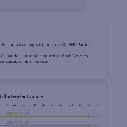
e les quatre enseignes bancaires SG, BNP Paribas,
cés par des automates bancaires Cash Services.
ancaires en libre-service.
 €
stributeur/automate
13H
14H
15H
16H
17H
18H
19H
20H
21H
22H
23H
06h00-22h00
06h00-22h00