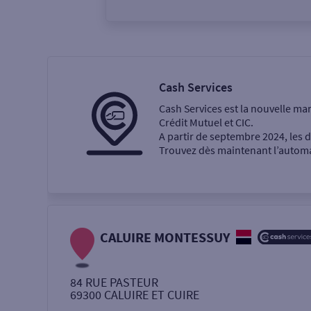
Vous êtes
Particulier
Professi
Cash Services
Cash Services est la nouvelle ma
Ma recherche
Crédit Mutuel et CIC.
A partir de septembre 2024, les
Trouvez dès maintenant l’automat
Une agence
Un service
Retrait de billets €
CALUIRE MONTESSUY
Dépôt de monnaie €
84 RUE PASTEUR
69300
CALUIRE ET CUIRE