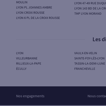
MOULIN
LYON 47-49 RUE DUQU
LYON PL JOANNES AMBRE
LYON 143 BD DE LA CR
LYON CROIX ROUSSE
TMP LYON MORAND
LYON 6 PL DE LA CROIX ROUSSE
Les d
LYON
VAULX-EN-VELIN
VILLEURBANNE
SAINTE-FOY-LÈS-LYON
RILLIEUX-LA-PAPE
TASSIN-LA-DEMI-LUNE
ÉCULLY
FRANCHEVILLE
Nos engagements
Nous conta