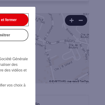
 et fermer
métrer
 Société Générale
naliser des
ire des vidéos et
fier vos choix à
sur Linkedin