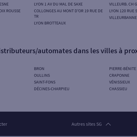
ESNE
LYON 1 AV DU MAL DE SAXE
VILLEURB. CH 
OIX ROUSSE
COLLONGES AU MONT D'OR 19 RUE DE
LYON 120 RUE 
TR
VILLEURBANNE
LYON BROTTEAUX
istributeurs/automates dans les villes à pro
BRON
PIERRE-BÉNITE
OULLINS
CRAPONNE
SAINT-FONS
VÉNISSIEUX
DÉCINES-CHARPIEU
CHASSIEU
Particuliers
cter
Autres sites SG
Professionnels