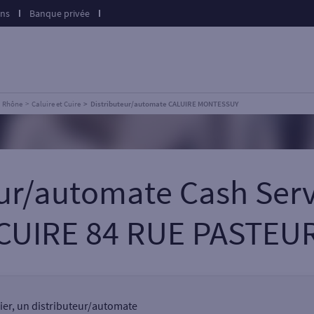
ons
Banque privée
Rhône
Caluire et Cuire
Distributeur/automate CALUIRE MONTESSUY
eur/automate Cash Ser
CUIRE 84 RUE PASTEU
ulier, un distributeur/automate