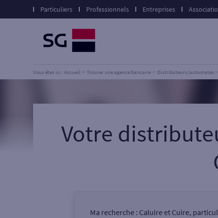
Particuliers
Professionnels
Entreprises
Associati
Vous êtes ici : Accueil
Trouver une agence bancaire
Distributeurs/automates
Votre distribut
Ma recherche :
Caluire et Cuire, partic