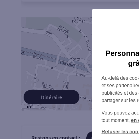
Personnal
gr
Au-delà des cook
et ses partenaire
publicités et des
Itinéraire
partager sur les 
Vous pouvez accéd
tout moment,
en 
Refuser les coo
Restons en contact :
sur Facebook