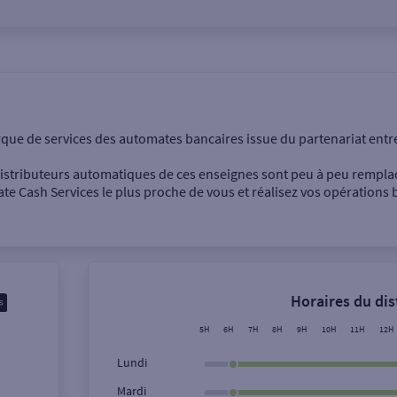
onnel
Entreprise
rque de services des automates bancaires issue du partenariat entr
 distributeurs automatiques de ces enseignes sont peu à peu rempla
e Cash Services le plus proche de vous et réalisez vos opérations b
Dépôt de billets €
Retrait de monnaie
Horaires du di
Dépôt de chèque €
5H
6H
7H
8H
9H
10H
11H
12H
Lundi
Mardi