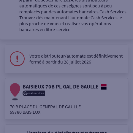
automatiques de ces enseignes sont peu à peu
Un service
remplacés par des automates bancaires Cash Services.
Trouvez dès maintenant l’automate Cash Services le
plus proche de vous et réalisez vos opérations
bancaires en libre-service.
Autour de moi
Votre distributeur/automate est définitivement
fermé à partir du 28 juillet 2026
ou
BAISIEUX 70B PL GAL DE GAULLE
Ville / Code postal
70 B PLACE DU GENERAL DE GAULLE
Rue
59780
BAISIEUX
Horaires du distributeur/automate