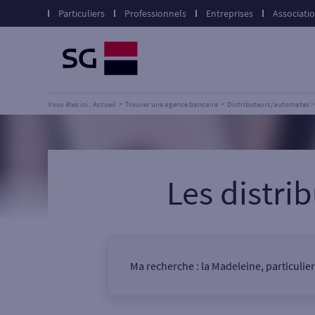
Particuliers
Professionnels
Entreprises
Associati
Vous êtes ici : Accueil
Trouver une agence bancaire
Distributeurs/automates
Les distr
Ma recherche :
la Madeleine, particulie
Vous êtes