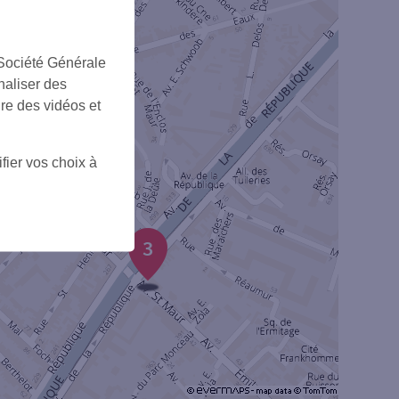
 Société Générale
naliser des
ire des vidéos et
fier vos choix à
3