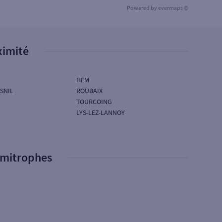
Powered by
evermaps ©
ximité
HEM
SNIL
ROUBAIX
TOURCOING
LYS-LEZ-LANNOY
imitrophes