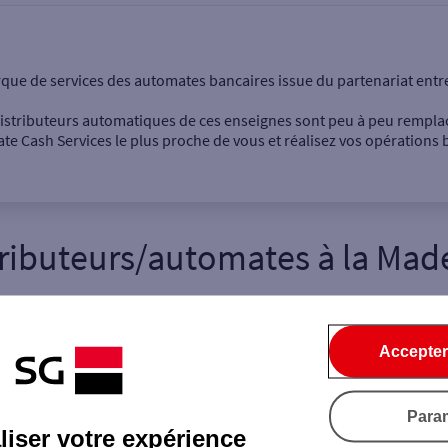
onnel
Entreprise
rque de services des automates bancaires issue du partenariat entr
 distributeurs automatiques de ces enseignes sont peu à peu rempla
e Cash Services le plus proche de vous et réalisez vos opérations b
tributeurs/automates
à
la Mad
Dépôt de billets €
Retrait de monnaie
Dépôt de chèque €
Accepter
2
Ville / Code postal
Rue
Para
iser votre expérience