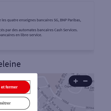
e les quatre enseignes bancaires SG, BNP Paribas,
cés par des automates bancaires Cash Services.
ancaires en libre-service.
eleine
 €
 et fermer
Rechercher
métrer