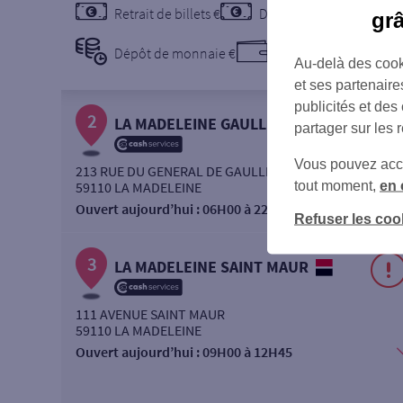
Retrait de billets €
Dépôt de billets €
gr
Dépôt de monnaie €
Dépôt de chèque €
Au-delà des cook
et ses partenaire
publicités et des
2
LA MADELEINE GAULLE
partager sur les 
Vous pouvez accéd
213 RUE DU GENERAL DE GAULLE
tout moment,
en 
59110 LA MADELEINE
Ouvert aujourd’hui :
06H00 à 22H00
Refuser les coo
3
LA MADELEINE SAINT MAUR
111 AVENUE SAINT MAUR
59110 LA MADELEINE
Ouvert aujourd’hui :
09H00 à 12H45