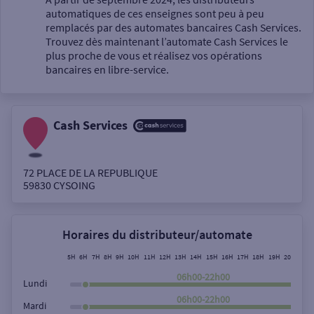
automatiques de ces enseignes sont peu à peu
Un service
remplacés par des automates bancaires Cash Services.
Trouvez dès maintenant l’automate Cash Services le
plus proche de vous et réalisez vos opérations
bancaires en libre-service.
Cash Services
Autour de moi
ou
72 PLACE DE LA REPUBLIQUE
59830
CYSOING
Ville / Code postal
Horaires du distributeur/automate
Rue
5H
6H
7H
8H
9H
10H
11H
12H
13H
14H
15H
16H
17H
18H
19H
20H
21H
06h00-22h00
Lundi
06h00-22h00
Mardi