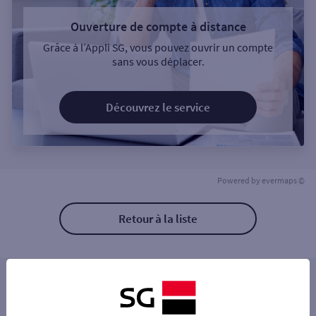
Ouverture de compte à distance
Grâce à l’Appli SG, vous pouvez ouvrir un compte
sans vous déplacer.
Découvrez le service
Powered by
evermaps ©
Retour à la liste
Les distributeurs/automates à proximité
CYSOING 53 PL DE LA REPUBLIQUE