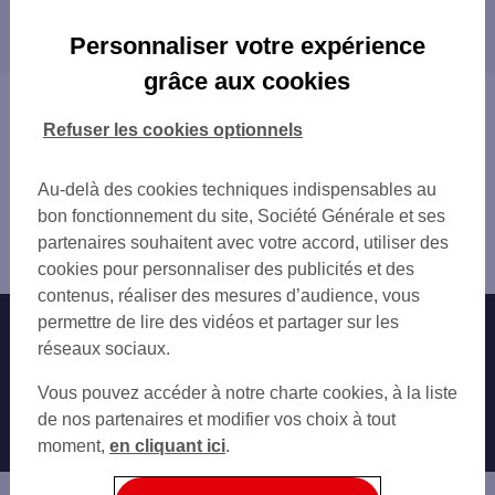
Les distributeurs/automates dans les villes à
SAINGHIN EN MELANTOIS 32 RUE DU MOU
proximité
BAISIEUX 70B PL GAL DE GAULLE
Personnaliser votre expérience
TEMPLEUVE
VILLENEUVE-D'ASCQ
grâce aux cookies
BAISIEUX 123 RUE LOUIS DEFFONTAINE
HEM
Vous êtes ici : Accueil
COFIDIS VILLENEUVE D'ASCQ
FACHES-THUMESNIL
Trouver une agence bancaire
Refuser les cookies optionnels
VILLENEUVE D'ASCQ 46 RUE DES FUSILL
RONCHIN
Distributeurs/automates
LESQUIN
MONS-EN-BAROEUL
Nord
Au-delà des cookies techniques indispensables au
VILLENEUVE D'ASCQ 23 RUE DE LA STAT
LYS-LEZ-LANNOY
Cysoing
bon fonctionnement du site, Société Générale et ses
VILLENEUVE D'ASCQ 12 RUE PASTEUR
WATTIGNIES
Distributeur/automate CYSOING 72 PL DE LA
partenaires souhaitent avec votre accord, utiliser des
VILLENEUVE ASCQ VALMY
CROIX
REPUBLIQUE
cookies pour personnaliser des publicités et des
VILLENEUVE D ASCQ REP
WASQUEHAL
contenus, réaliser des mesures d’audience, vous
LEROY MERLIN LEZENNES
SECLIN
permettre de lire des vidéos et partager sur les
Nos engagements
Nous contacter
LEROY MERLIN LEZENNES
LILLE
réseaux sociaux.
PONT A MARCQ 116 RUE NATIONALE
MARCQ-EN-BAROEUL
Particuliers
ADEO RONCHIN
Autres sites SG
LA MADELEINE
Vous pouvez accéder à notre charte cookies, à la liste
VILLENEUVE D'ASCQ 135 RUE DU 8 MAI
ROUBAIX
Professionnels
de nos partenaires et modifier vos choix à tout
HELLEMMES LILLE 206 RUE ROGER SALEN
WATTRELOS
moment,
en cliquant ici
.
Entreprises
DECATHLON CAMPUS
LOOS
SAINT-ANDRÉ-LEZ-LILLE
Associations