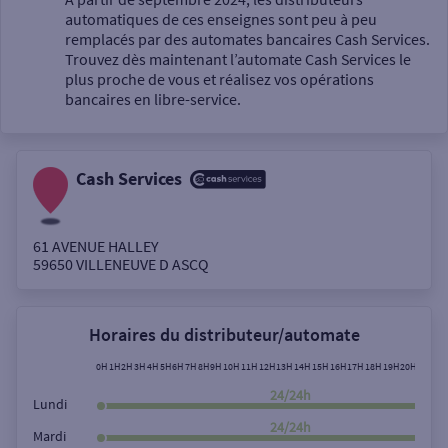
automatiques de ces enseignes sont peu à peu
Un service
remplacés par des automates bancaires Cash Services.
Trouvez dès maintenant l’automate Cash Services le
plus proche de vous et réalisez vos opérations
bancaires en libre-service.
Cash Services
Autour de moi
ou
61 AVENUE HALLEY
59650
VILLENEUVE D ASCQ
Ville / Code postal
Horaires du distributeur/automate
Rue
0H
1H
2H
3H
4H
5H
6H
7H
8H
9H
10H
11H
12H
13H
14H
15H
16H
17H
18H
19H
20H
21H
22
24/24h
Lundi
24/24h
Mardi