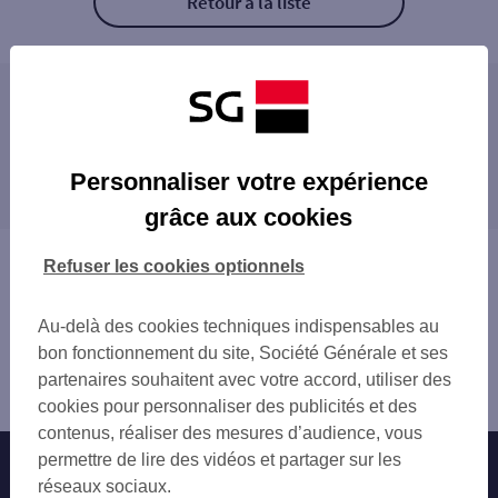
Retour à la liste
Les agences SG PRO à proximité
VILLENEUVE ASCQ VALMY
Les agences SG PRO dans les villes à
RONCHIN
Personnaliser votre expérience
proximité
LILLE RUE GAMBETTA
grâce aux cookies
WATTIGNIES
FACHES-THUMESNIL
VILLENEUVE D ASCQ REP
RONCHIN
Vous êtes ici : Accueil
Refuser les cookies optionnels
LILLE FIVES LEGRAND
VILLENEUVE-D'ASCQ
Trouver une agence bancaire
LILLE R MARQUILLIES
WATTIGNIES
Pro
LILLE RIHOUR
Au-delà des cookies techniques indispensables au
MONS-EN-BAROEUL
Nord
LILLE ESPACE PRO
bon fonctionnement du site, Société Générale et ses
LILLE
Lesquin
LILLE CORMONTAIGNE
partenaires souhaitent avec votre accord, utiliser des
SECLIN
Agence LESQUIN
LILLE ROYALE
cookies pour personnaliser des publicités et des
LOOS
SECLIN
contenus, réaliser des mesures d’audience, vous
LA MADELEINE
LA MADELEINE SAINT MAUR
permettre de lire des vidéos et partager sur les
Nos engagements
Nous contacter
MARCQ-EN-BAROEUL
CYSOING
réseaux sociaux.
HEM