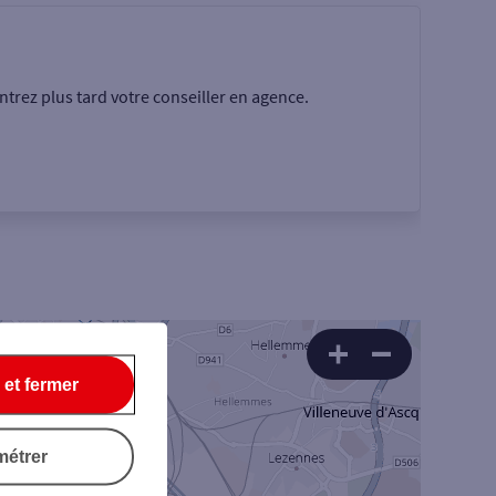
trez plus tard votre conseiller en agence.
Rechercher
 et fermer
+
métrer
3