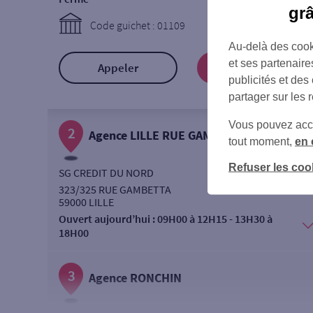
gr
Code guichet : 01109
Au-delà des cook
et ses partenaire
Appeler
Prendre RDV
publicités et des
partager sur les 
Vous pouvez accéd
2
Agence LILLE RUE GAMBETTA
tout moment,
en 
Refuser les coo
SG CREDIT DU NORD
323/325 RUE GAMBETTA
59000 LILLE
Ouvert aujourd’hui :
09H00 à 12H15 - 13H30 à
18H00
3
Agence RONCHIN