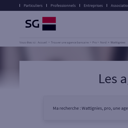
Particuliers
Professionnels
Entreprises
Associati
Vous êtes ici : Accueil
Trouver une agence bancaire
Pro
Nord
Wattignies
Les 
Ma recherche :
Wattignies, pro, une ag
Vous êtes