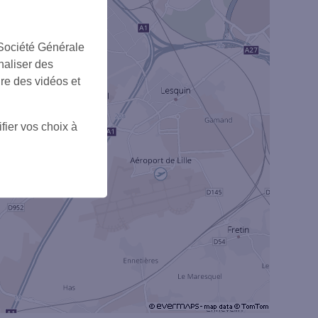
1
 Société Générale
naliser des
ire des vidéos et
fier vos choix à