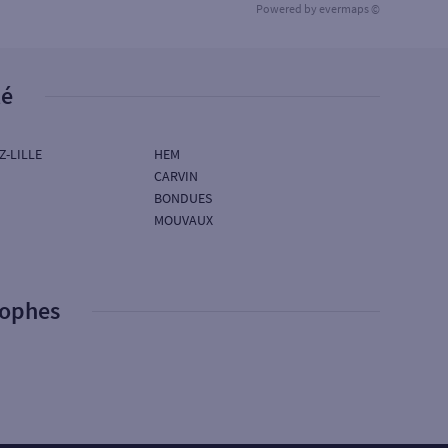
Powered by
evermaps ©
té
-LILLE
HEM
CARVIN
BONDUES
MOUVAUX
rophes