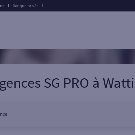
ons
Banque privée
agences SG PRO
à
Watti
ence