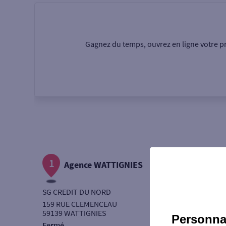
Particulier
Professi
Gagnez du temps, ouvrez en ligne votre pr
Ma recherche
Une agence
Un serv
Ouverte le samedi
1
Autour de moi
Agence WATTIGNIES
ou
SG CREDIT DU NORD
159 RUE CLEMENCEAU
59139 WATTIGNIES
Personnal
Fermé