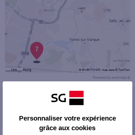
7
Powered by
evermaps ©
Les agences SG PRO dans les villes à
proximité
HEM
Personnaliser votre expérience
Les agences SG PRO dans les départements
WATTRELOS
grâce aux cookies
limitrophes
ROUBAIX