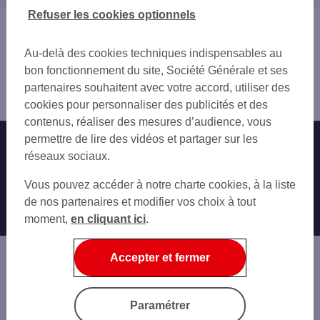
CROIX
02 AISNE
Refuser les cookies optionnels
WASQUEHAL
80 SOMME
Vous êtes ici : Accueil
MOUVAUX
62 PAS-DE-CALAIS
Trouver une agence bancaire
TOURCOING
Au-delà des cookies techniques indispensables au
Pro
MARCQ-EN-BAROEUL
bon fonctionnement du site, Société Générale et ses
Nord
MONS-EN-BAROEUL
partenaires souhaitent avec votre accord, utiliser des
Lys Lez Lannoy
VILLENEUVE-D'ASCQ
cookies pour personnaliser des publicités et des
BONDUES
contenus, réaliser des mesures d’audience, vous
NEUVILLE-EN-FERRAIN
permettre de lire des vidéos et partager sur les
Nos engagements
Nous contacter
LA MADELEINE
réseaux sociaux.
Particuliers
MARQUETTE-LEZ-LILLE
Autres sites SG
Vous pouvez accéder à notre charte cookies, à la liste
LILLE
Professionnels
de nos partenaires et modifier vos choix à tout
RONCQ
moment,
en cliquant ici
.
Entreprises
SAINT-ANDRÉ-LEZ-LILLE
RONCHIN
Associations
FACHES-THUMESNIL
Accepter et fermer
Banque privée
LAMBERSART
Informations légales
Economie Publique
Paramétrer
Gestion des cookies