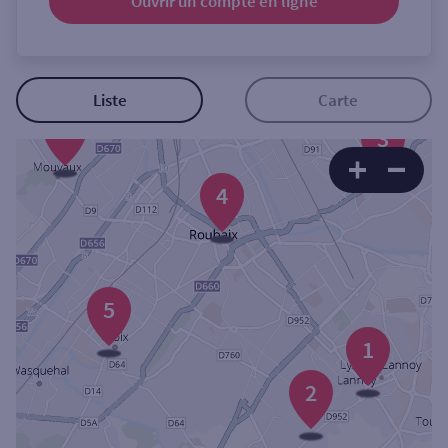
Ouvrir un compte
en ligne
Ouverte le samedi
Ouverte le lundi
Coffre-fort
Liste
Carte
6
3
Autour de moi
4
ou
Ville / Code postal
5
Rue
1
2
Rechercher