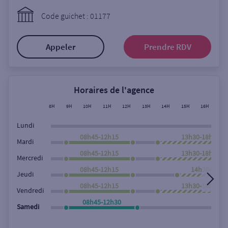
Ouverte le lundi
Code guichet : 01177
Coffre-fort
Appeler
Prendre RDV
Autour de moi
ou
Horaires de l'agence
8H
9H
10H
11H
12H
13H
14H
15H
16H
17
Ville / Code postal
Lundi
08h45-12h15
13h30-18h00
Mardi
08h45-12h15
13h30-18h00
Rue
Mercredi
08h45-12h15
14h30-18h0
Jeudi
08h45-12h15
13h30-18h00
Vendredi
Rechercher
08h45-12h30
Samedi