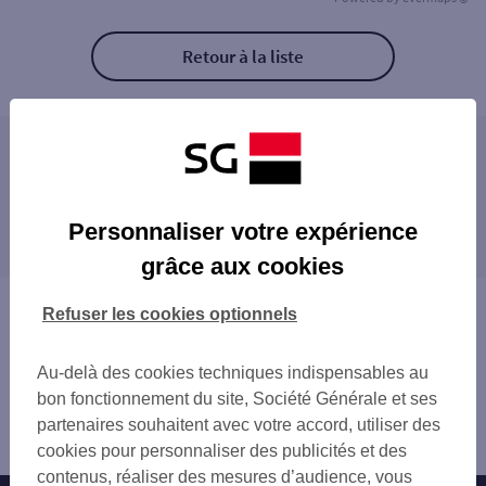
Retour à la liste
Les agences SG PRO à proximité
DARDILLY
Les agences SG PRO dans les villes à
CRAPONNE
Personnaliser votre expérience
proximité
ECULLY
grâce aux cookies
CHAMPAGNE MONT D OR
CRAPONNE
TASSIN-DEMI-LUNE
TASSIN-LA-DEMI-LUNE
Vous êtes ici : Accueil
Refuser les cookies optionnels
TARARE
ÉCULLY
Trouver une agence bancaire
LYON VAISE
TARARE
Pro
LYON POINT DU JOUR
Au-delà des cookies techniques indispensables au
FRANCHEVILLE
Rhône
GENAY NEUVILLE S/S
bon fonctionnement du site, Société Générale et ses
CALUIRE-ET-CUIRE
l'Arbresle
LYON CROIX ROUSSE 4E
partenaires souhaitent avec votre accord, utiliser des
LYON
Agence L'ARBRESLE
CALUIRE MONTESSUY
cookies pour personnaliser des publicités et des
SAINTE-FOY-LÈS-LYON
STE FOY LES LYON
contenus, réaliser des mesures d’audience, vous
VILLEFRANCHE-SUR-SAÔNE