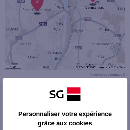
2
Powered by
evermaps ©
Les agences SG PRO dans les villes à
proximité
OULLINS
Personnaliser votre expérience
Les agences SG PRO dans les départements
SAINT-FONS
grâce aux cookies
limitrophes
SAINT-GENIS-LAVAL