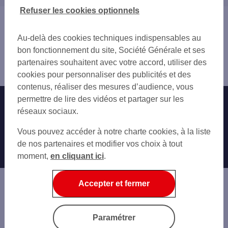
SAINTE-FOY-LÈS-LYON
01 AIN
Refuser les cookies optionnels
VÉNISSIEUX
38 ISÈRE
Vous êtes ici : Accueil
FRANCHEVILLE
42 LOIRE
Trouver une agence bancaire
BRIGNAIS
Au-delà des cookies techniques indispensables au
71 SAÔNE-ET-LOIRE
Pro
CORBAS
bon fonctionnement du site, Société Générale et ses
Rhône
LYON
partenaires souhaitent avec votre accord, utiliser des
Pierre Bénite
BRON
cookies pour personnaliser des publicités et des
TASSIN-LA-DEMI-LUNE
contenus, réaliser des mesures d’audience, vous
VILLEURBANNE
permettre de lire des vidéos et partager sur les
Nos engagements
Nous contacter
ÉCULLY
réseaux sociaux.
Particuliers
SAINT-PRIEST
Autres sites SG
Vous pouvez accéder à notre charte cookies, à la liste
CRAPONNE
Professionnels
de nos partenaires et modifier vos choix à tout
CALUIRE-ET-CUIRE
moment,
en cliquant ici
.
Entreprises
VAULX-EN-VELIN
MIONS
Associations
CHASSIEU
Accepter et fermer
Banque privée
DÉCINES-CHARPIEU
Informations légales
Economie Publique
Paramétrer
Gestion des cookies