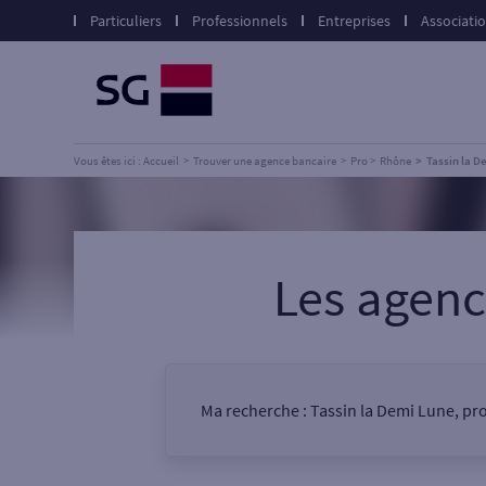
Particuliers
Professionnels
Entreprises
Associati
Vous êtes ici : Accueil
Trouver une agence bancaire
Pro
Rhône
Tassin la D
Les agen
Ma recherche :
Tassin la Demi Lune, pr
Vous êtes