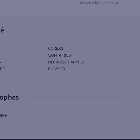
Powered by
evermaps ©
té
CORBAS
SAINT-PRIEST
N
DÉCINES-CHARPIEU
APE
CHASSIEU
rophes
OIRE