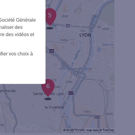
2
5
 Société Générale
naliser des
ire des vidéos et
1
3
fier vos choix à
6