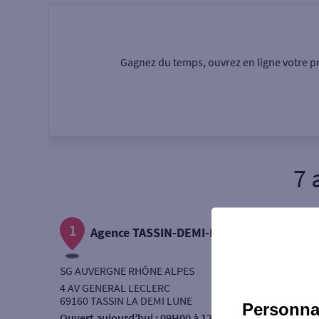
Particulier
Professi
Gagnez du temps, ouvrez en ligne votre pr
Ma recherche
Une agence
Un serv
7 
Ouverte le samedi
1
Autour de moi
Agence TASSIN-DEMI-LUNE
ou
SG AUVERGNE RHÔNE ALPES
4 AV GENERAL LECLERC
69160 TASSIN LA DEMI LUNE
Personnal
Ouvert aujourd’hui :
09H00 à 12H30 - 14H30 à