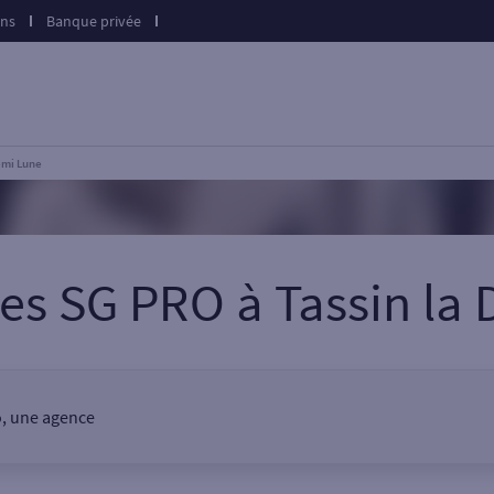
ons
Banque privée
emi Lune
ces SG PRO
à
Tassin la
o, une agence