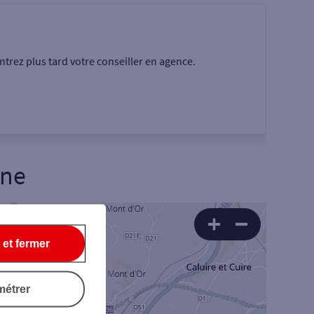
trez plus tard votre conseiller en agence.
une
Rechercher
 et fermer
7
métrer