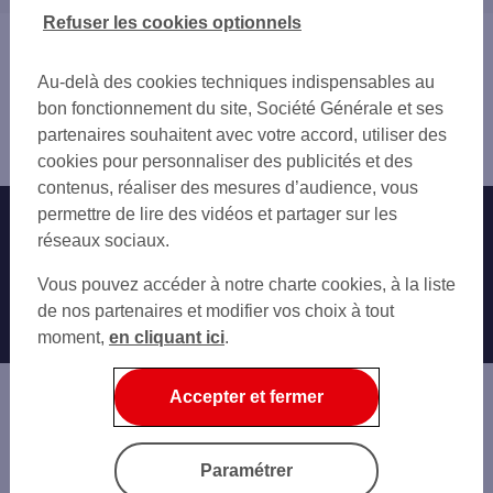
28 EURE-ET-LOIR
Refuser les cookies optionnels
37 INDRE-ET-LOIRE
Vous êtes ici : Accueil
41 LOIR-ET-CHER
Trouver une agence bancaire
Au-delà des cookies techniques indispensables au
49 MAINE-ET-LOIRE
Pro
bon fonctionnement du site, Société Générale et ses
53 MAYENNE
Sarthe
partenaires souhaitent avec votre accord, utiliser des
61 ORNE
le Mans
cookies pour personnaliser des publicités et des
contenus, réaliser des mesures d’audience, vous
permettre de lire des vidéos et partager sur les
Nos engagements
Nous contacter
réseaux sociaux.
Particuliers
Autres sites SG
Vous pouvez accéder à notre charte cookies, à la liste
Professionnels
de nos partenaires et modifier vos choix à tout
moment,
en cliquant ici
.
Entreprises
Associations
Accepter et fermer
Banque privée
Informations légales
Economie Publique
Paramétrer
Gestion des cookies