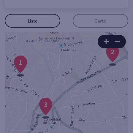
Ouverte le lundi
Coffre-fort
Liste
Carte
Autour de moi
2
ou
1
Ville / Code postal
Rue
3
Rechercher