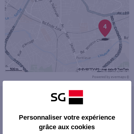
4
Powered by
evermaps ©
Les agences SG PRO dans les villes à
proximité
ALLONNES
Personnaliser votre expérience
Les agences SG PRO dans les départements
grâce aux cookies
limitrophes