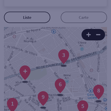
Ouverte le lundi
Coffre-fort
Liste
Carte
Autour de moi
ou
3
Ville / Code postal
+
Rue
6
8
9
Rechercher
1
5