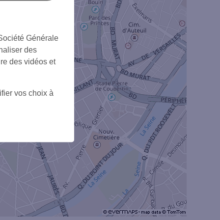
 Société Générale
naliser des
ire des vidéos et
5
fier vos choix à