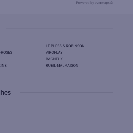
Powered by
evermaps ©
LE PLESSIS-ROBINSON
-ROSES
VIROFLAY
BAGNEUX
EINE
RUEIL-MALMAISON
phes