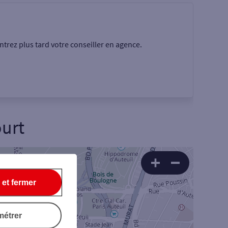
trez plus tard votre conseiller en agence.
ourt
Rechercher
 et fermer
4
métrer