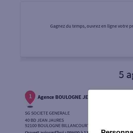
Particulier
Professi
Gagnez du temps, ouvrez en ligne votre pr
Ma recherche
Une agence
Un serv
5 
Ouverte le samedi
1
Autour de moi
Agence BOULOGNE JEAN JAURES
ou
SG SOCIETE GENERALE
40 BD JEAN JAURES
92100 BOULOGNE BILLANCOURT
Personnal
Ouvert aujourd’hui :
09H00 à 13H00 - 15H15 à