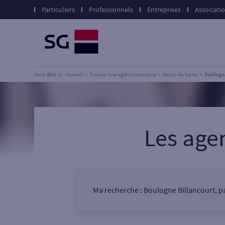
Particuliers
Professionnels
Entreprises
Associati
Vous êtes ici : Accueil
Trouver une agence bancaire
Hauts-de-Seine
Boulogne
Les age
Ma recherche :
Boulogne Billancourt, pa
Vous êtes