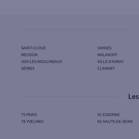
SG SOCIETE GENERALE
92 AV J-BAPTISTE CLEMENT
92100 BOULOGNE BILLANCOURT
Ouvert aujourd’hui :
09H00 à 13H00 - 15H15 à
18H00
SAINT-CLOUD
VANVES
4
Agence BOULOGNE ROLAND
MEUDON
MALAKOFF
GARROS
ISSY-LES-MOULINEAUX
VILLE-D'AVRAY
SÈVRES
CLAMART
SG SOCIETE GENERALE
2 RUE MOREAU VAUTHIER
92100 BOULOGNE BILLANCOURT
Ouvert aujourd’hui :
09H00 à 13H00 - 15H15 à
Les
18H00
75 PARIS
91 ESSONNE
5
Agence BOULOGNE SEMBAT
78 YVELINES
92 HAUTS-DE-SEINE
SG SOCIETE GENERALE