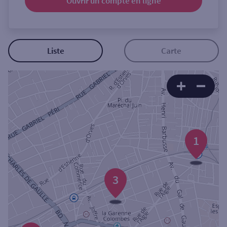
Ouvrir un compte
en ligne
Ouverte le samedi
Ouverte le lundi
Coffre-fort
Liste
Carte
Autour de moi
ou
Ville / Code postal
1
Rue
3
Rechercher