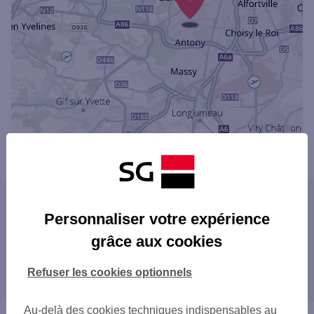
Powered by
evermaps ©
Les agences SG dans les villes du
Personnaliser votre expérience
département
grâce aux cookies
BOULOGNE-BILLANCOURT
Les agences SG dans les départements
ANTONY
Refuser les cookies optionnels
limitrophes
ASNIÈRES-SUR-SEINE
CLAMART
75 PARIS
Au-delà des cookies techniques indispensables au
CLICHY