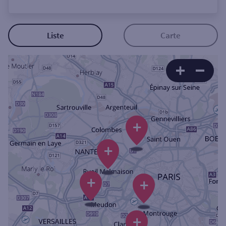
Ouverte le lundi
Coffre-fort
Liste
Carte
Autour de moi
ou
Ville / Code postal
+
+
Rue
+
+
Rechercher
+