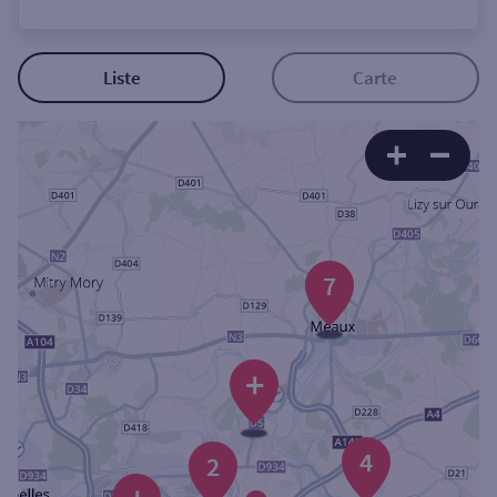
Ouverte le lundi
Coffre-fort
Liste
Carte
Autour de moi
ou
Ville / Code postal
7
Rue
+
Rechercher
4
2