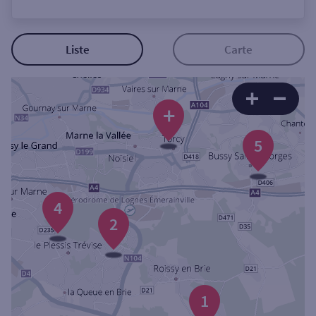
Ouverte le lundi
Coffre-fort
Liste
Carte
Autour de moi
+
ou
5
Ville / Code postal
4
Rue
2
Rechercher
1