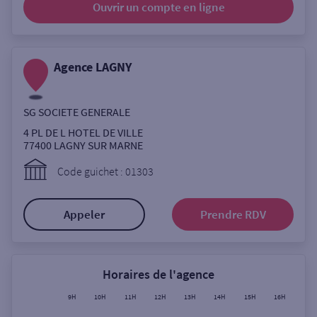
Ouvrir un compte
en ligne
Ouverte le lundi
Coffre-fort
Agence LAGNY
Autour de moi
SG SOCIETE GENERALE
ou
4 PL DE L HOTEL DE VILLE
77400
LAGNY SUR MARNE
Ville / Code postal
Code guichet : 01303
Appeler
Prendre RDV
Rue
Horaires de l'agence
Rechercher
9H
10H
11H
12H
13H
14H
15H
16H
17H