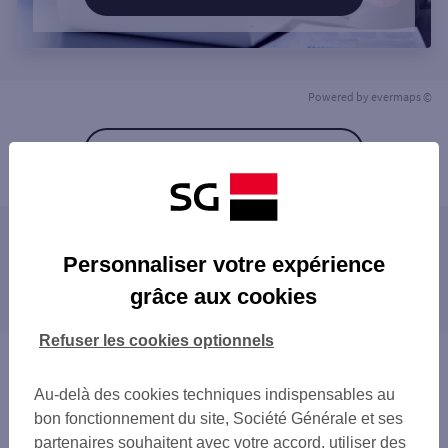
Powered by
evermaps ©
Retour à la liste
Les agences SG à proximité
Personnaliser votre expérience
BUSSY ST GEORGES RER
grâce aux cookies
Les agences SG dans les villes à proximité
VAIRES-SUR-MARNE
TORCY
BUSSY-SAINT-GEORGES
Refuser les cookies optionnels
SERRIS VAL D'EUROPE
VAIRES-SUR-MARNE
Vous êtes ici : Accueil
LOGNES
TORCY
Trouver une agence bancaire
CLAYE SOUILLY VILLE
Au-delà des cookies techniques indispensables au
NOISIEL
Seine-et-Marne
MAGNY LE HONGRE
bon fonctionnement du site, Société Générale et ses
LOGNES
Lagny sur Marne
ESBLY
partenaires souhaitent avec votre accord, utiliser des