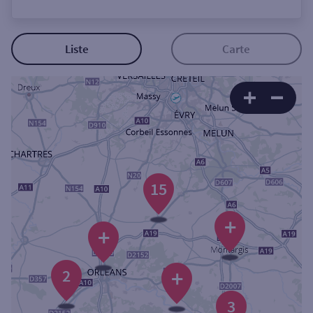
Ouverte le lundi
Coffre-fort
Liste
Carte
Autour de moi
ou
Ville / Code postal
15
Rue
+
+
+
2
Rechercher
3