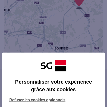
Powered by
evermaps ©
Les agences SG dans les villes du
Personnaliser votre expérience
département
grâce aux cookies
ORLÉANS
Les agences SG dans les départements
AMILLY
Refuser les cookies optionnels
limitrophes
CHÂLETTE-SUR-LOING