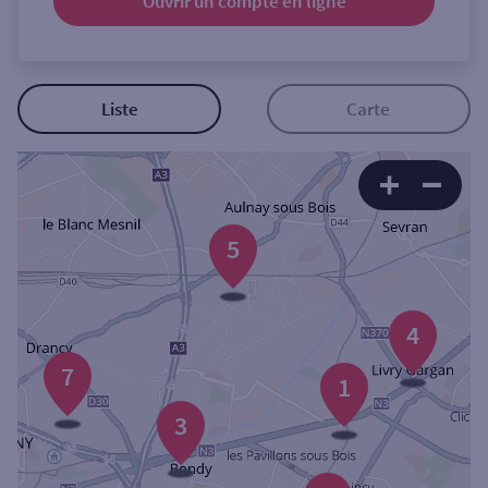
Ouvrir un compte
en ligne
Ouverte le samedi
Ouverte le lundi
Coffre-fort
Liste
Carte
Autour de moi
ou
5
Ville / Code postal
4
Rue
7
1
3
Rechercher