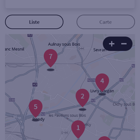
Ouverte le lundi
Coffre-fort
Liste
Carte
Autour de moi
7
ou
Ville / Code postal
4
2
Rue
5
Rechercher
1