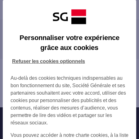
Retour à la liste
Les agences SG à proximité
Personnaliser votre expérience
AULNAY/BOIS VIEUX PAYS
grâce aux cookies
Les agences SG dans les villes à proximité
LE BLANC MESNIL
PAVILLONS S-S BOIS
LE BLANC-MESNIL
Refuser les cookies optionnels
SEVRAN BUSSIERE
LES PAVILLONS-SOUS-BOIS
Vous êtes ici : Accueil
BONDY
SEVRAN
Trouver une agence bancaire
LIVRY GARGAN
Au-delà des cookies techniques indispensables au
BONDY
Seine-Saint-Denis
BOBIGNY ROSTAND
bon fonctionnement du site, Société Générale et ses
DRANCY
Aulnay sous Bois
DRANCY
partenaires souhaitent avec votre accord, utiliser des
LIVRY-GARGAN
Agence AULNAY S BOIS CENTRE
LE RAINCY CENTRE
cookies pour personnaliser des publicités et des
LE RAINCY
LE BOURGET
contenus, réaliser des mesures d’audience, vous
BOBIGNY
VILLEPINTE PARIS ND 2
permettre de lire des vidéos et partager sur les
Nos engagements
Nous contacter
LE BOURGET
NOISY LE SEC
réseaux sociaux.
CLICHY-SOUS-BOIS
GAGNY
Particuliers
VILLEMOMBLE
Autres sites SG
Vous pouvez accéder à notre charte cookies, à la liste
TREMBLAY VERT GALANT