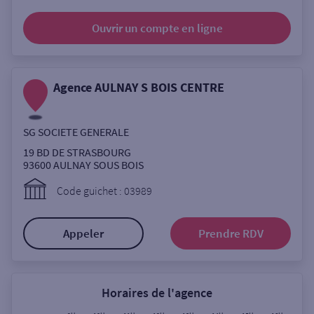
Ouverte le samedi
Ouvrir un compte
en ligne
Ouverte le lundi
Coffre-fort
Agence AULNAY S BOIS CENTRE
Autour de moi
SG SOCIETE GENERALE
ou
19 BD DE STRASBOURG
93600
AULNAY SOUS BOIS
Ville / Code postal
Code guichet : 03989
Appeler
Prendre RDV
Rue
Horaires de l'agence
Rechercher