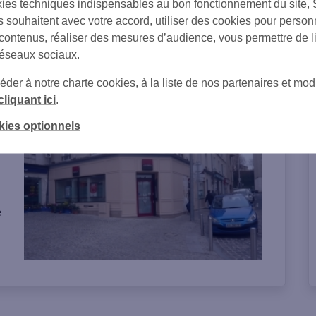
ies techniques indispensables au bon fonctionnement du site,
s souhaitent avec votre accord, utiliser des cookies pour person
 contenus, réaliser des mesures d’audience, vous permettre de l
réseaux sociaux.
on de l'agence
er à notre charte cookies, à la liste de nos partenaires et modi
cliquant ici
.
kies optionnels
e