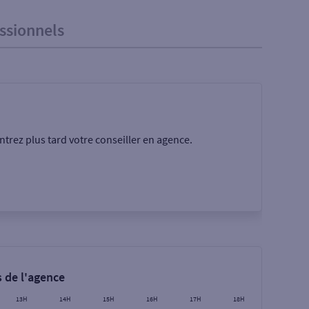
ssionnels
trez plus tard votre conseiller en agence.
Rechercher
 de l'agence
13H
14H
15H
16H
17H
18H