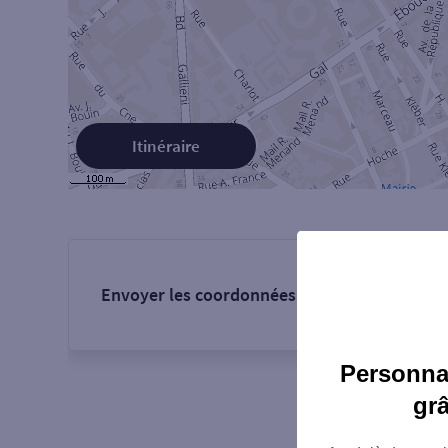
Itinéraire
Envoyer les coordonnées de l'agence :
Personnal
gr