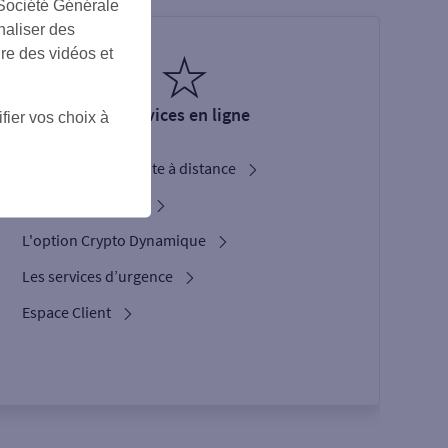
 Société Générale
naliser des
ire des vidéos et
Services en ligne
fier vos choix à
Ouverture de compte à distance
Service Bienvenue
L'option Crypto Dynamique
Les services d’urgence
Espace Client