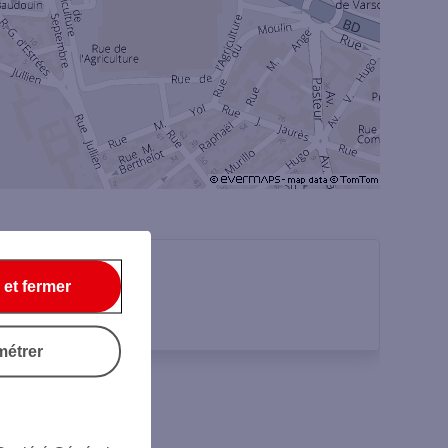
 et fermer
métrer