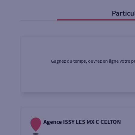
Particu
Particulier
Professi
Ma recherche
Une agence
Un serv
Gagnez du temps, ouvrez en ligne votre pr
Ouverte le samedi
Autour de moi
ou
Agence ISSY LES MX C CELTON