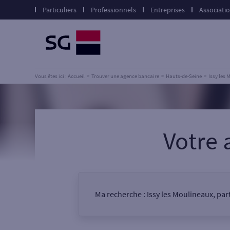
Particuliers
Professionnels
Entreprises
Associati
Vous êtes ici : Accueil
Trouver une agence bancaire
Hauts-de-Seine
Issy les
Votre 
Ma recherche :
Issy les Moulineaux, par
Vous êtes