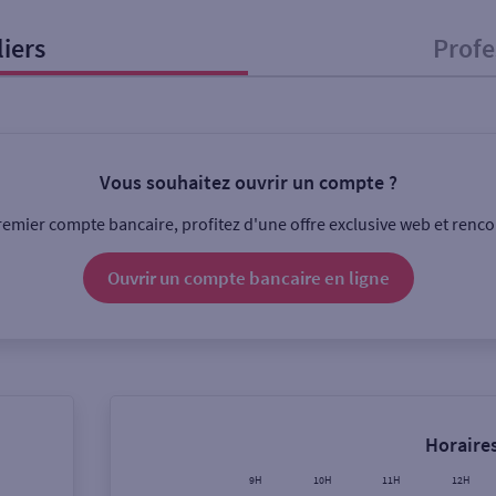
liers
Profe
onnel
Entreprise
Vous souhaitez ouvrir un compte ?
ice
emier compte bancaire, profitez d'une offre exclusive web et rencon
Ouverte le lundi
Coffre-fort
Ouvrir un compte
bancaire
en ligne
Ville / Code postal
Rue
Horaires
9H
10H
11H
12H