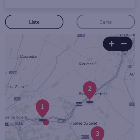
Ouverte le lundi
Coffre-fort
Liste
Carte
Autour de moi
ou
Ville / Code postal
2
Rue
1
Rechercher
3