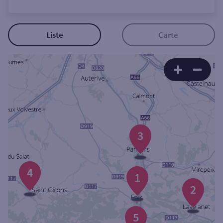
Ouverte le lundi
Coffre-fort
Liste
Carte
Autour de moi
ou
Ville / Code postal
3
Rue
4
1
2
Rechercher
5