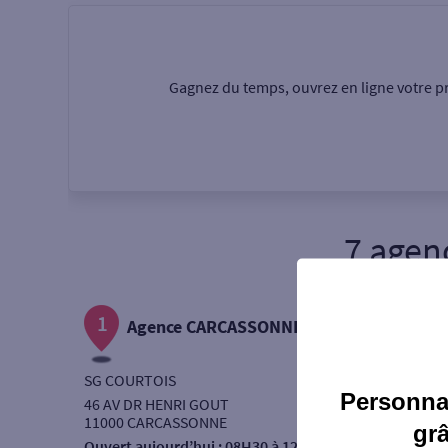
Particulier
Professi
Gagnez du temps, ouvrez en ligne votre pr
Ma recherche
Une agence
Un serv
7 agen
Ouverte le samedi
V
1
Autour de moi
Agence CARCASSONNE 4 CHEMINS
ou
SG COURTOIS
Personnal
46 AV DR HENRI GOUT
11000 CARCASSONNE
gr
Ouvert aujourd’hui :
08H30 à 12H00 - 14H30 à