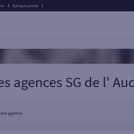
ons
Banque privée
es agences SG
de l'
Au
, une agence