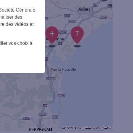
 Société Générale
naliser des
3
ire des vidéos et
+
7
fier vos choix à