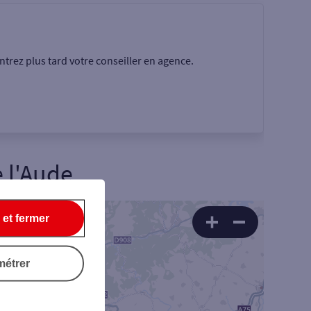
trez plus tard votre conseiller en agence.
l'
Aude
 et fermer
Rechercher
métrer