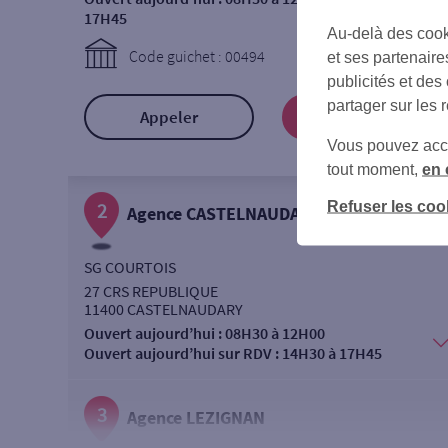
17H45
Au-delà des cook
Code guichet : 00494
et ses partenaire
publicités et des
partager sur les 
Appeler
Prendre RDV
Vous pouvez accéd
tout moment,
en 
Refuser les coo
2
Agence CASTELNAUDARY
SG COURTOIS
27 CRS REPUBLIQUE
11400 CASTELNAUDARY
Ouvert aujourd’hui :
08H30 à 12H00
Ouvert aujourd’hui sur RDV :
14H30 à 17H45
3
Agence LEZIGNAN