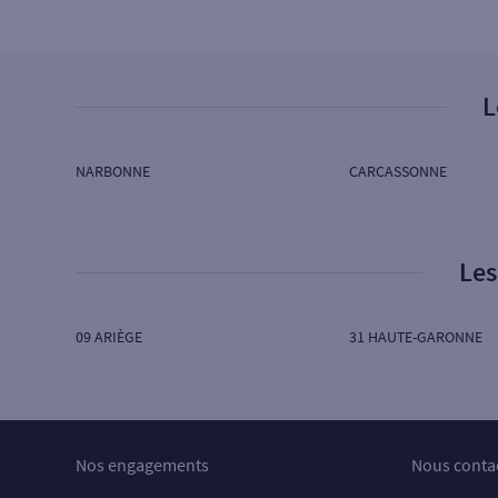
SG COURTOIS
28 CRS REPUBLIQUE
11200 LEZIGNAN CORBIERES
Ouvert aujourd’hui :
08H30 à 12H00
L
Ouvert aujourd’hui sur RDV :
14H30 à 17H45
NARBONNE
CARCASSONNE
4
Agence LIMOUX
SG COURTOIS
Les
16 RUE JEAN JAURES
11300 LIMOUX
Ouvert aujourd’hui :
08H30 à 12H00
09 ARIÈGE
31 HAUTE-GARONNE
Ouvert aujourd’hui sur RDV :
14H30 à 17H45
5
Agence NARBONNE
Nos engagements
Nous conta
SG COURTOIS