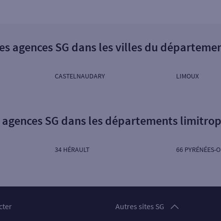
es agences SG dans les villes du départeme
CASTELNAUDARY
LIMOUX
 agences SG dans les départements limitro
34 HÉRAULT
66 PYRÉNÉES-O
Particuliers
cter
Autres sites SG
Professionnels