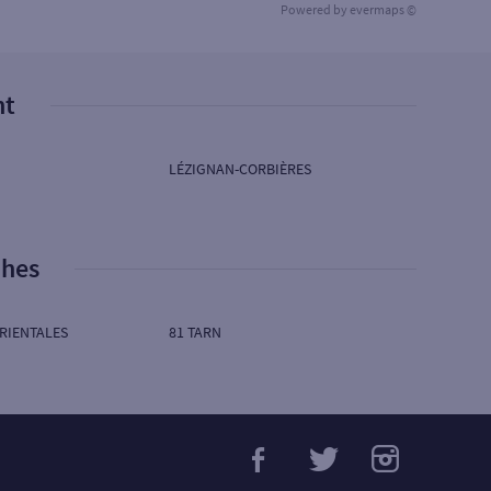
Powered by
evermaps ©
nt
LÉZIGNAN-CORBIÈRES
phes
RIENTALES
81 TARN