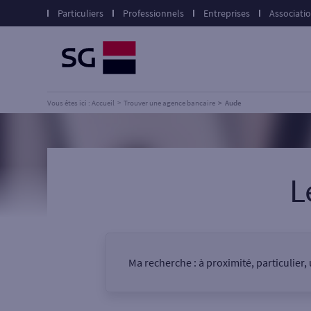
Particuliers
Professionnels
Entreprises
Associati
Vous êtes ici : Accueil
Trouver une agence bancaire
Aude
L
Ma recherche :
à proximité, particulier
Vous êtes