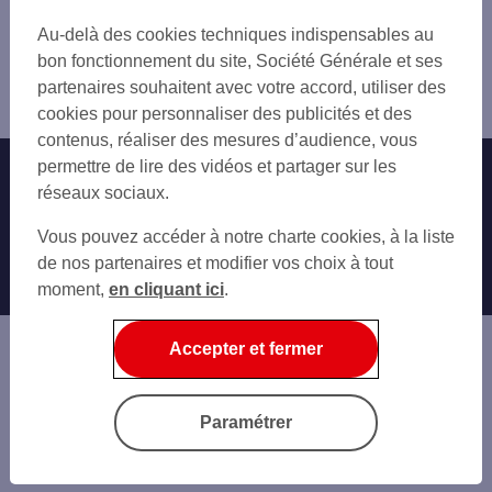
Trouver une agence bancaire
Au-delà des cookies techniques indispensables au
Ariège
bon fonctionnement du site, Société Générale et ses
Saint Girons
partenaires souhaitent avec votre accord, utiliser des
Agence SAINT GIRONS
cookies pour personnaliser des publicités et des
contenus, réaliser des mesures d’audience, vous
permettre de lire des vidéos et partager sur les
Nos engagements
Nous contacter
réseaux sociaux.
Particuliers
Autres sites SG
Vous pouvez accéder à notre charte cookies, à la liste
Professionnels
de nos partenaires et modifier vos choix à tout
moment,
en cliquant ici
.
Entreprises
Associations
Accepter et fermer
Banque privée
Informations légales
Economie Publique
Paramétrer
Gestion des cookies
Sécurité