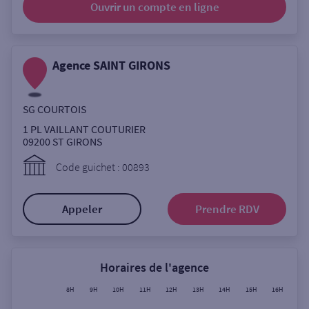
Ouvrir un compte
en ligne
Ouverte le lundi
Coffre-fort
Agence SAINT GIRONS
Autour de moi
SG COURTOIS
ou
1 PL VAILLANT COUTURIER
09200
ST GIRONS
Ville / Code postal
Code guichet : 00893
Appeler
Prendre RDV
Rue
Horaires de l'agence
Rechercher
8H
9H
10H
11H
12H
13H
14H
15H
16H
17