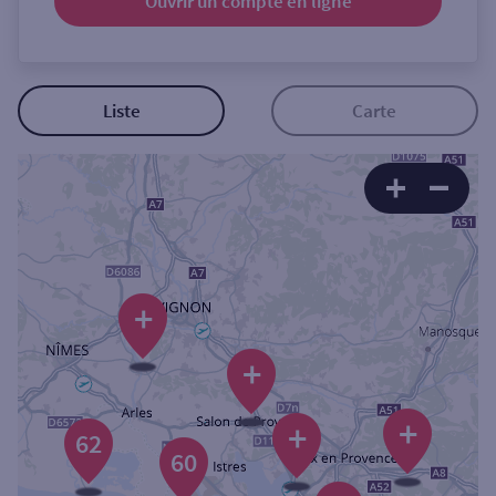
Ouvrir un compte
en ligne
Ouverte le samedi
Ouverte le lundi
Coffre-fort
Liste
Carte
Autour de moi
ou
Ville / Code postal
+
+
Rue
+
+
62
60
Rechercher