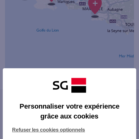
+
Powered by
evermaps ©
Les agences SG dans les villes du
Personnaliser votre expérience
département
grâce aux cookies
MARSEILLE
Les agences SG dans les départements
AIX-EN-PROVENCE
Refuser les cookies optionnels
limitrophes
ARLES