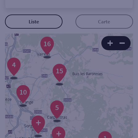
Ouverte le lundi
Coffre-fort
Liste
Carte
Autour de moi
16
ou
4
Ville / Code postal
15
10
Rue
5
+
Rechercher
+