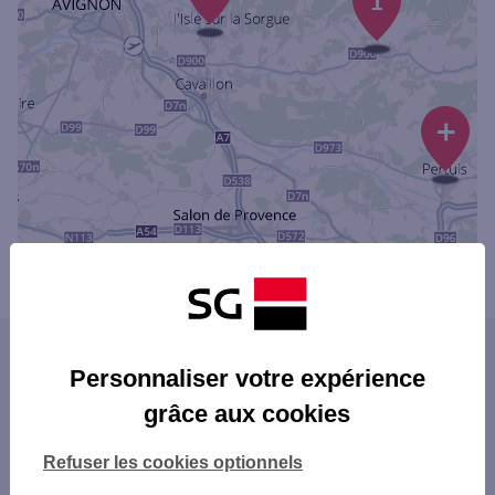
1
+
Powered by
evermaps ©
Les agences SG dans les villes du
Personnaliser votre expérience
département
grâce aux cookies
AVIGNON
Les agences SG dans les départements
APT
Refuser les cookies optionnels
limitrophes
BOLLÈNE