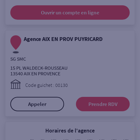
Ouverte le samedi
Ouvrir un compte
en ligne
Ouverte le lundi
Coffre-fort
Agence AIX EN PROV PUYRICARD
Autour de moi
SG SMC
ou
15 PL WALDECK-ROUSSEAU
13540
AIX EN PROVENCE
Ville / Code postal
Code guichet : 00130
Appeler
Prendre RDV
Rue
Horaires de l'agence
Rechercher