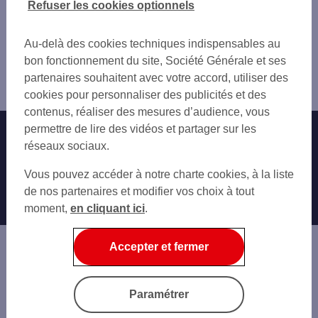
Refuser les cookies optionnels
AIX EN PROVENCE MIRABEAU
BOUC-BEL-AIR
Vous êtes ici : Accueil
AIX PROV TOUR AYGOSI
GARDANNE
Trouver une agence bancaire
AIX LA PIOLINE
Au-delà des cookies techniques indispensables au
ROGNAC
Bouches-du-Rhône
AIX EN PROV LUYNES
bon fonctionnement du site, Société Générale et ses
VITROLLES
Aix en Provence
AIX PROV LES MILLES
partenaires souhaitent avec votre accord, utiliser des
LES PENNES-MIRABEAU
Agence AIX EN PROV PUYRICARD
PERTUIS
cookies pour personnaliser des publicités et des
MARIGNANE
PERTUIS SAINT MARTIN
contenus, réaliser des mesures d’audience, vous
GARDANNE
permettre de lire des vidéos et partager sur les
Nos engagements
Nous contacter
BOUC BEL AIR
réseaux sociaux.
LAMBESC
Particuliers
Autres sites SG
Vous pouvez accéder à notre charte cookies, à la liste
LA FARE LES OLIVIERS
Professionnels
de nos partenaires et modifier vos choix à tout
PLAN DE CAMPAGNE
moment,
en cliquant ici
.
VITROLLES
Entreprises
PEYNIER
Associations
MARIGNANE 8 MAI 1945
Accepter et fermer
Banque privée
Informations légales
Economie Publique
Paramétrer
Gestion des cookies