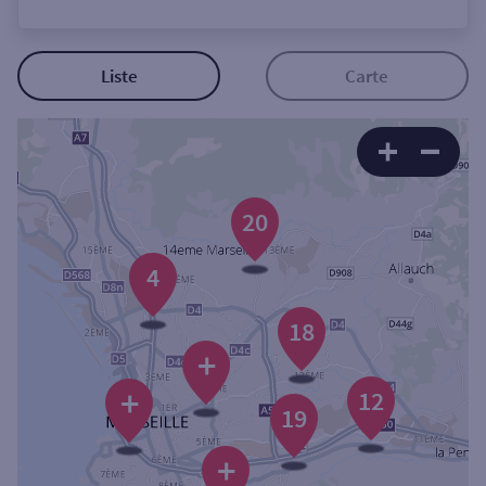
Ouverte le lundi
Coffre-fort
Liste
Carte
Autour de moi
ou
20
Ville / Code postal
4
18
Rue
+
+
12
19
Rechercher
+