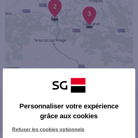
2
3
Powered by
evermaps ©
Les agences SG dans les villes à proximité
Personnaliser votre expérience
FOIX
grâce aux cookies
Les agences SG dans les départements
limitrophes
Refuser les cookies optionnels
11 AUDE