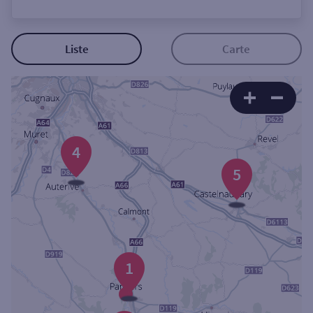
Ouverte le lundi
Coffre-fort
Liste
Carte
Autour de moi
ou
4
Ville / Code postal
5
Rue
1
Rechercher