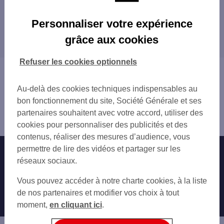
Les agences SG à proximité
Personnaliser votre expérience
PARIS BASTILLE
grâce aux cookies
Les agences SG dans les villes à proximité
PARIS ILE ST LOUIS
PARIS MARAIS
PARIS
Refuser les cookies optionnels
PARIS TURENNE
SAINT-MANDÉ
Vous êtes ici : Accueil
PARIS DIDEROT
BAGNOLET
Trouver une agence bancaire
PARIS LES BERNARDINS
Au-delà des cookies techniques indispensables au
CHARENTON-LE-PONT
Paris
PARIS QUINZE VINGTS
bon fonctionnement du site, Société Générale et ses
GENTILLY
Paris 4ème
PARIS ST AMBROISE
partenaires souhaitent avec votre accord, utiliser des
LE PRÉ-SAINT-GERVAIS
Agence PARIS ST ANTOINE
PARIS CHARONNE
cookies pour personnaliser des publicités et des
LE KREMLIN-BICÊTRE
PARIS REPUBLIQUE
contenus, réaliser des mesures d’audience, vous
LES LILAS
PARIS RUE SAINT MAUR
permettre de lire des vidéos et partager sur les
Nos engagements
Nous contacter
MONTROUGE
PARIS ST MARTIN
réseaux sociaux.
IVRY-SUR-SEINE
PARIS MONGE
Particuliers
VINCENNES
Autres sites SG
Vous pouvez accéder à notre charte cookies, à la liste
PARIS PONT NEUF
MONTREUIL
Professionnels
de nos partenaires et modifier vos choix à tout
PARIS SORBONNE
PANTIN
moment,
en cliquant ici
.
PARIS CHALIGNY
Entreprises
ARCUEIL
PARIS PORTE ST MARTIN
ROMAINVILLE