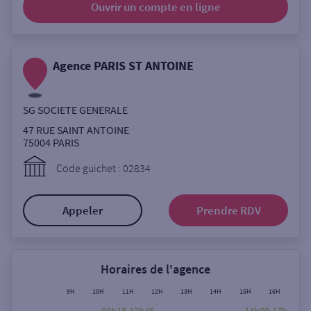
Ouvrir un compte
en ligne
Ouverte le lundi
Coffre-fort
Agence PARIS ST ANTOINE
Autour de moi
SG SOCIETE GENERALE
ou
47 RUE SAINT ANTOINE
75004
PARIS
Ville / Code postal
Code guichet : 02834
Appeler
Prendre RDV
Rue
Horaires de l'agence
Rechercher
9H
10H
11H
12H
13H
14H
15H
16H
17H
09h15-12h45
14h00-17h45