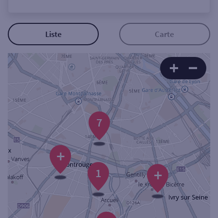
Ouverte le lundi
Coffre-fort
Liste
Carte
Autour de moi
ou
Ville / Code postal
7
Rue
+
+
1
Rechercher