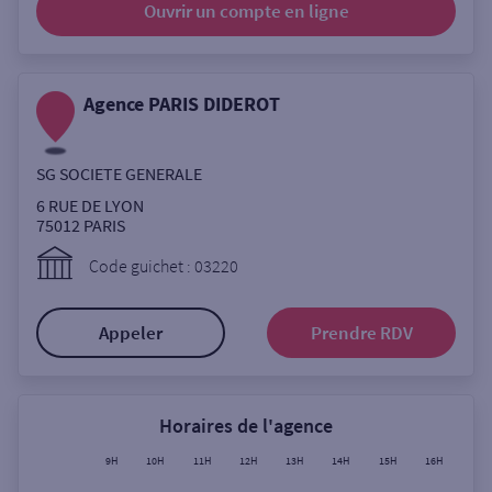
Ouvrir un compte
en ligne
Ouverte le lundi
Coffre-fort
Agence PARIS DIDEROT
Autour de moi
SG SOCIETE GENERALE
ou
6 RUE DE LYON
75012
PARIS
Ville / Code postal
Code guichet : 03220
Appeler
Prendre RDV
Rue
Horaires de l'agence
Rechercher
9H
10H
11H
12H
13H
14H
15H
16H
17H