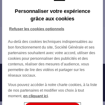
Les agences SG à proximité
Personnaliser votre expérience
PARIS QUINZE VINGTS
grâce aux cookies
Les agences SG dans les villes à proximité
PARIS BASTILLE
PARIS CHALIGNY
PARIS
Refuser les cookies optionnels
PARIS ST ANTOINE
SAINT-MANDÉ
Vous êtes ici : Accueil
PARIS ILE ST LOUIS
CHARENTON-LE-PONT
Trouver une agence bancaire
PARIS CHARONNE
Au-delà des cookies techniques indispensables au
GENTILLY
Paris
PARIS LES BERNARDINS
bon fonctionnement du site, Société Générale et ses
LE KREMLIN-BICÊTRE
Paris 12ème
PARIS MONGE
partenaires souhaitent avec votre accord, utiliser des
BAGNOLET
Agence PARIS DIDEROT
PARIS ST AMBROISE
cookies pour personnaliser des publicités et des
IVRY-SUR-SEINE
PARIS NATION
contenus, réaliser des mesures d’audience, vous
VINCENNES
PARIS P AUGUSTE
permettre de lire des vidéos et partager sur les
Nos engagements
Nous contacter
LES LILAS
PARIS TURENNE
réseaux sociaux.
LE PRÉ-SAINT-GERVAIS
PARIS JEANNE D ARC
Particuliers
MONTREUIL
Autres sites SG
Vous pouvez accéder à notre charte cookies, à la liste
PARIS MARAIS
MONTROUGE
Professionnels
de nos partenaires et modifier vos choix à tout
PARIS GOBELINS
ARCUEIL
moment,
en cliquant ici
.
PARIS DAUMESNIL
Entreprises
VILLEJUIF
PARIS BEL AIR
PANTIN