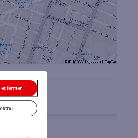
 et fermer
métrer