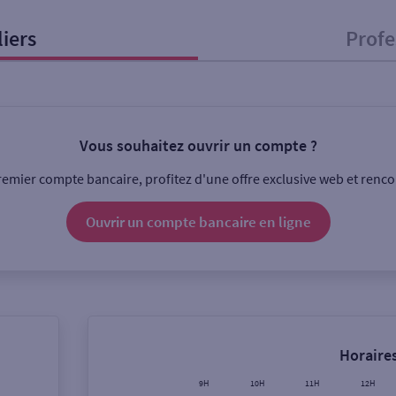
liers
Profe
onnel
Entreprise
Vous souhaitez ouvrir un compte ?
ice
emier compte bancaire, profitez d'une offre exclusive web et rencon
Ouverte le lundi
Coffre-fort
Ouvrir un compte
bancaire
en ligne
Ville / Code postal
Rue
Horaires
9H
10H
11H
12H