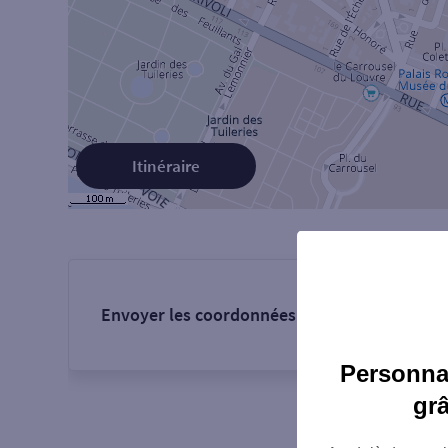
Itinéraire
Envoyer les coordonnées de l'agence :
Personnal
gr