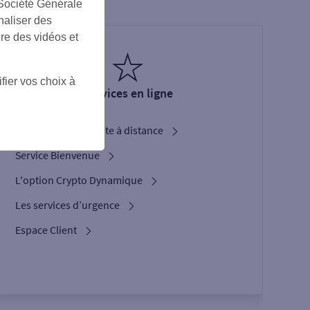
 Société Générale
naliser des
ire des vidéos et
fier vos choix à
Services en ligne
Ouverture de compte à distance
Service Bienvenue
L'option Crypto Dynamique
Les services d’urgence
Espace Client