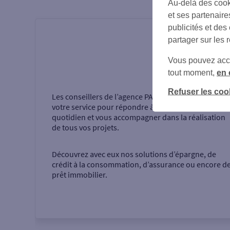
Au-delà des cook
et ses partenaire
publicités et des
partager sur les 
Vous pouvez accéd
Présentati
tout moment,
en 
Refuser les coo
Les conseillers de l’agence
PARIS LOUVRE
sont à
votre service pour répondre à vos questions au
quotidien et vous accompagner dans la réalisation
de tous vos projets.
Découvrez avec eux nos solutions d’épargne, de
crédit à la consommation, d’assurance ou encore d
prêt immobilier.