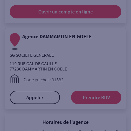
Ouverte le samedi
Ouvrir un compte
en ligne
Ouverte le lundi
Coffre-fort
Agence DAMMARTIN EN GOELE
Autour de moi
SG SOCIETE GENERALE
ou
119 RUE GAL DE GAULLE
77230
DAMMARTIN EN GOELE
Ville / Code postal
Code guichet : 01382
Appeler
Prendre RDV
Rue
Horaires de l'agence
Rechercher