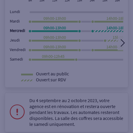
9H
10H
11H
12H
13H
14H
15H
16H
17H
Lundi
09h00-13h00
14h00-18h00
Mardi
09h00-13h00
14h00-18h00
Mercredi
09h00-13h00
15h00-18h0
Jeudi
09h00-13h00
14h00-18h00
Vendredi
09h00-12h45
Samedi
Ouvert au public
Ouvert sur RDV
Du 4 septembre au 2 octobre 2023, votre
agence est en rénovation et restera ouverte
pendant les travaux. Les automates resteront
disponibles. La salle des coffres sera accessible
le samedi uniquement.