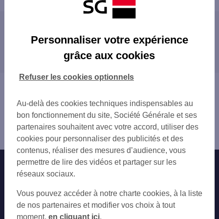
Les agences SG à proximité
Personnaliser votre expérience
LE PLESSIS BELLEVILLE
grâce aux cookies
Les agences SG dans les villes à proximité
SAINT SOUPPLETS
CLAYE SOUILLY VILLE
MITRY-MORY
Refuser les cookies optionnels
LOUVRES
CLAYE-SOUILLY
Vous êtes ici : Accueil
MITRY LE NEUF
VILLEPARISIS
Trouver une agence bancaire
FOSSES
Au-delà des cookies techniques indispensables au
TREMBLAY-EN-FRANCE
Seine-et-Marne
VILLEPARISIS
bon fonctionnement du site, Société Générale et ses
VILLEPINTE
Dammartin en Goële
TREMBLAY VERT GALANT
partenaires souhaitent avec votre accord, utiliser des
GOUSSAINVILLE
Agence DAMMARTIN EN GOELE
GOUSSAINVILLE
cookies pour personnaliser des publicités et des
SEVRAN
VILLEPINTE PARIS ND 2
contenus, réaliser des mesures d’audience, vous
SENLIS
SEVRAN BUSSIERE
permettre de lire des vidéos et partager sur les
Nos engagements
Nous contacter
AULNAY-SOUS-BOIS
MEAUX VICTOR HUGO
réseaux sociaux.
MEAUX
SENLIS
Particuliers
GONESSE
Autres sites SG
Vous pouvez accéder à notre charte cookies, à la liste
AULNAY/BOIS VIEUX PAYS
CLICHY-SOUS-BOIS
Professionnels
de nos partenaires et modifier vos choix à tout
GONESSE CENTRE
LIVRY-GARGAN
moment,
en cliquant ici
.