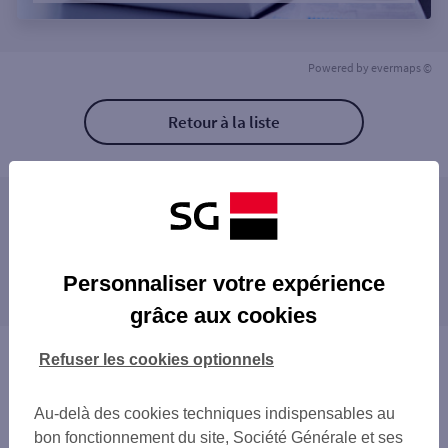
Powered by
evermaps ©
Retour à la liste
Les agences SG ENTREPRISE à proximité
MONTPELLIER ENTREPRISES
Les agences SG ENTREPRISE dans les villes à
Personnaliser votre expérience
proximité
grâce aux cookies
CASTELNAU-LE-LEZ
LATTES
Vous êtes ici : Accueil
Refuser les cookies optionnels
MAUGUIO
Trouver une agence bancaire
FRONTIGNAN
Entreprise
Au-delà des cookies techniques indispensables au
Hérault
bon fonctionnement du site, Société Générale et ses