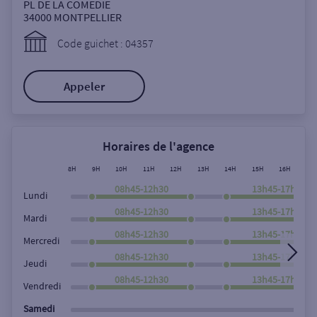
Ouverte le samedi
PL DE LA COMEDIE
34000
MONTPELLIER
Ouverte le lundi
Code guichet : 04357
Coffre-fort
Appeler
Autour de moi
ou
Horaires de l'agence
8H
9H
10H
11H
12H
13H
14H
15H
16H
17
Ville / Code postal
08h45-12h30
13h45-17h45
Lundi
08h45-12h30
13h45-17h45
Mardi
08h45-12h30
13h45-17h45
Rue
Mercredi
08h45-12h30
13h45-17h45
Jeudi
08h45-12h30
13h45-17h45
Vendredi
Rechercher
Samedi