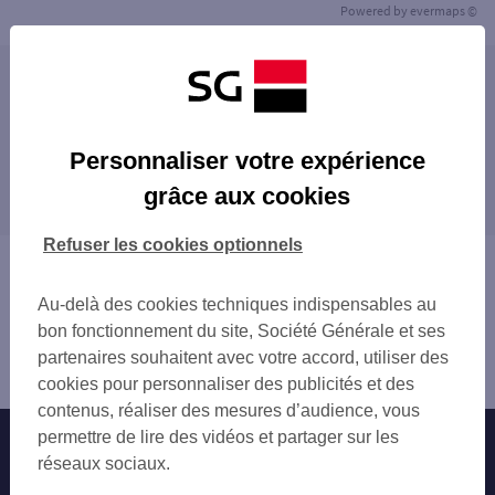
Powered by
evermaps ©
Les agences SG ENTREPRISE dans les villes à
proximité
ALLONNES
Personnaliser votre expérience
Les agences SG ENTREPRISE dans les
grâce aux cookies
départements limitrophes
28 EURE-ET-LOIR
Refuser les cookies optionnels
37 INDRE-ET-LOIRE
Vous êtes ici : Accueil
41 LOIR-ET-CHER
Trouver une agence bancaire
Au-delà des cookies techniques indispensables au
49 MAINE-ET-LOIRE
Entreprise
bon fonctionnement du site, Société Générale et ses
53 MAYENNE
Sarthe
partenaires souhaitent avec votre accord, utiliser des
61 ORNE
le Mans
cookies pour personnaliser des publicités et des
contenus, réaliser des mesures d’audience, vous
permettre de lire des vidéos et partager sur les
Nos engagements
Nous contacter
réseaux sociaux.
Particuliers