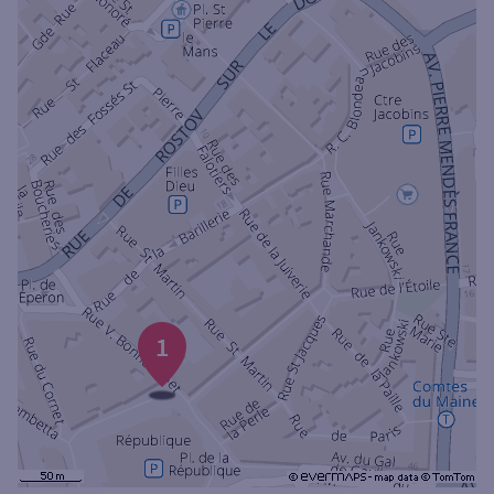
Ouverte le samedi
Ouverte le lundi
Coffre-fort
Autour de moi
ou
Ville / Code postal
1
Rue
Rechercher