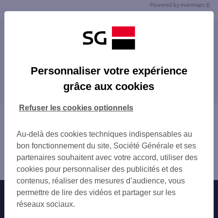
Powered by
evermaps ©
Les agences SG ENTREPRISE dans les villes à
proximité
VAUVERT
Personnaliser votre expérience
Les agences SG ENTREPRISE dans les
SAINT-GILLES
grâce aux cookies
départements limitrophes
LUNEL
07 ARDÈCHE
Refuser les cookies optionnels
12 AVEYRON
Vous êtes ici : Accueil
13 BOUCHES-DU-RHÔNE
Trouver une agence bancaire
Au-delà des cookies techniques indispensables au
34 HÉRAULT
Entreprise
bon fonctionnement du site, Société Générale et ses
48 LOZÈRE
Gard
partenaires souhaitent avec votre accord, utiliser des
84 VAUCLUSE
Nîmes
cookies pour personnaliser des publicités et des
contenus, réaliser des mesures d’audience, vous
permettre de lire des vidéos et partager sur les
Nos engagements
Nous contacter
réseaux sociaux.
Particuliers