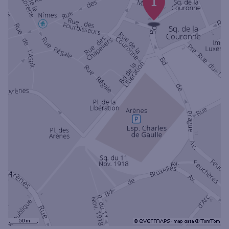
1
Ouverte le samedi
Ouverte le lundi
Coffre-fort
Autour de moi
ou
Ville / Code postal
Rue
Rechercher