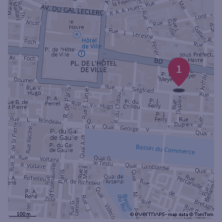
Ouverte le samedi
Ouverte le lundi
Coffre-fort
1
Autour de moi
ou
Ville / Code postal
Rue
Rechercher