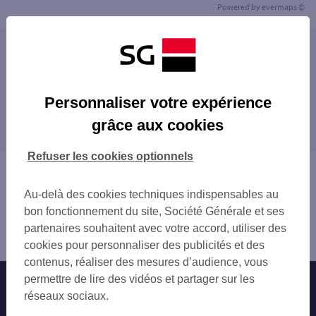
Powered by
evermaps ©
Les agences SG ENTREPRISE dans les villes à
proximité
MONTIVILLIERS
Personnaliser votre expérience
Les agences SG ENTREPRISE dans les
grâce aux cookies
départements limitrophes
14 CALVADOS
Refuser les cookies optionnels
27 EURE
Vous êtes ici : Accueil
60 OISE
Trouver une agence bancaire
Au-delà des cookies techniques indispensables au
80 SOMME
Entreprise
bon fonctionnement du site, Société Générale et ses
Seine-Maritime
partenaires souhaitent avec votre accord, utiliser des
le Havre
cookies pour personnaliser des publicités et des
contenus, réaliser des mesures d’audience, vous
permettre de lire des vidéos et partager sur les
Nos engagements
Nous contacter
réseaux sociaux.
Particuliers