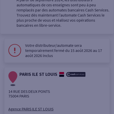
automatiques de ces enseignes sont peu à peu
Un service
remplacés par des automates bancaires Cash Services.
Trouvez dès maintenant l’automate Cash Services le
plus proche de vous et réalisez vos opérations
bancaires en libre-service.
Votre distributeur/automate sera
Autour de moi
temporairement fermé du 15 août 2026 au 17
août 2026 inclus
ou
PARIS ILE ST LOUIS
Ville / Code postal
14 RUE DES DEUX PONTS
Rue
75004
PARIS
Agence PARIS ILE ST LOUIS